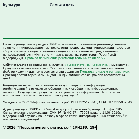
Культура
Семья и дети
На информационном ресурсе 1PNZ.ru применяются внешние рекомендательные
технологии (информационные технологии предоставления информации на основе
сбора, систематизации и анализа сведений, относящихся к предпочтениям
пользователей сети «Интернет», находящихся на территории Российской
Федерации)».
Правила применения рекомендательных технологий
.
Сайт использует сервисы веб-аналитики
Яндекс Метрика
,
AppMetrica
и LiveInternet.
Продолжая использовать этот Сайт, вы соглашаетесь с использованием cookie-
файлов и других данных в соответствии с данным
Пользовательским соглашением
.
Срок обработки персональных данных при помощи cookie-файлов составляет 14
дней.
Редакция не несет ответственность за достоверность информации,
опубликованной в рекламных объявлениях и сообщениях информационных
агентств. Редакция не предоставляет справочной информации. Перепечатка
материалов только по согласованию с редакцией.
Учредитель ООО "Информационное Бюро". ИНН 7325128341, ОГРН 1147325002549
Адрес редакции:
198332
г. Санкт-Петербург,
Брестский бульвар, 8А, офис 305
Свидетельство о регистрации СМИ ЭЛ № ФС 77 – 75998 выдано 13.06.2019г.
Федеральной службой по надзору в сфере связи, информационных технологий и
массовых коммуникаций
© 2026.
"Первый пензенский портал" 1PNZ.RU
18+