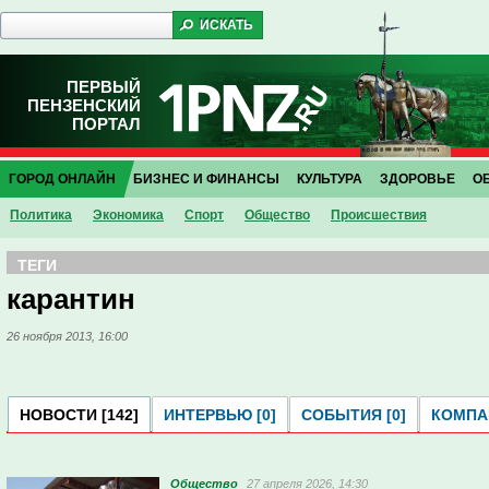
ПЕРВЫЙ
ПЕНЗЕНСКИЙ
ПОРТАЛ
ГОРОД ОНЛАЙН
БИЗНЕС И ФИНАНСЫ
КУЛЬТУРА
ЗДОРОВЬЕ
О
Политика
Экономика
Спорт
Общество
Проиcшествия
ТЕГИ
карантин
26 ноября 2013, 16:00
НОВОСТИ [142]
ИНТЕРВЬЮ [0]
СОБЫТИЯ [0]
КОМПАН
Общество
27 апреля 2026, 14:30