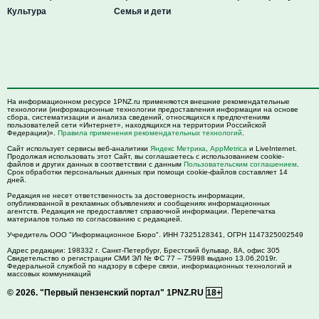
Культура
Семья и дети
На информационном ресурсе 1PNZ.ru применяются внешние рекомендательные
технологии (информационные технологии предоставления информации на основе
сбора, систематизации и анализа сведений, относящихся к предпочтениям
пользователей сети «Интернет», находящихся на территории Российской
Федерации)».
Правила применения рекомендательных технологий
.
Сайт использует сервисы веб-аналитики
Яндекс Метрика
,
AppMetrica
и LiveInternet.
Продолжая использовать этот Сайт, вы соглашаетесь с использованием cookie-
файлов и других данных в соответствии с данным
Пользовательским соглашением
.
Срок обработки персональных данных при помощи cookie-файлов составляет 14
дней.
Редакция не несет ответственность за достоверность информации,
опубликованной в рекламных объявлениях и сообщениях информационных
агентств. Редакция не предоставляет справочной информации. Перепечатка
материалов только по согласованию с редакцией.
Учредитель ООО "Информационное Бюро". ИНН 7325128341, ОГРН 1147325002549
Адрес редакции:
198332
г. Санкт-Петербург,
Брестский бульвар, 8А, офис 305
Свидетельство о регистрации СМИ ЭЛ № ФС 77 – 75998 выдано 13.06.2019г.
Федеральной службой по надзору в сфере связи, информационных технологий и
массовых коммуникаций
© 2026.
"Первый пензенский портал" 1PNZ.RU
18+