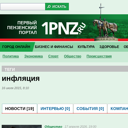
ПЕРВЫЙ
ПЕНЗЕНСКИЙ
ПОРТАЛ
ГОРОД ОНЛАЙН
БИЗНЕС И ФИНАНСЫ
КУЛЬТУРА
ЗДОРОВЬЕ
О
Политика
Экономика
Спорт
Общество
Проиcшествия
ТЕГИ
инфляция
16 июля 2015, 8:10
НОВОСТИ [19]
ИНТЕРВЬЮ [0]
СОБЫТИЯ [0]
КОМПАНИ
Общество
17 апреля 2026, 19:00