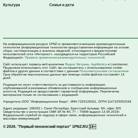
Культура
Семья и дети
На информационном ресурсе 1PNZ.ru применяются внешние рекомендательные
технологии (информационные технологии предоставления информации на основе
сбора, систематизации и анализа сведений, относящихся к предпочтениям
пользователей сети «Интернет», находящихся на территории Российской
Федерации)».
Правила применения рекомендательных технологий
.
Сайт использует сервисы веб-аналитики
Яндекс Метрика
,
AppMetrica
и LiveInternet.
Продолжая использовать этот Сайт, вы соглашаетесь с использованием cookie-
файлов и других данных в соответствии с данным
Пользовательским соглашением
.
Срок обработки персональных данных при помощи cookie-файлов составляет 14
дней.
Редакция не несет ответственность за достоверность информации,
опубликованной в рекламных объявлениях и сообщениях информационных
агентств. Редакция не предоставляет справочной информации. Перепечатка
материалов только по согласованию с редакцией.
Учредитель ООО "Информационное Бюро". ИНН 7325128341, ОГРН 1147325002549
Адрес редакции:
198332
г. Санкт-Петербург,
Брестский бульвар, 8А, офис 305
Свидетельство о регистрации СМИ ЭЛ № ФС 77 – 75998 выдано 13.06.2019г.
Федеральной службой по надзору в сфере связи, информационных технологий и
массовых коммуникаций
© 2026.
"Первый пензенский портал" 1PNZ.RU
18+