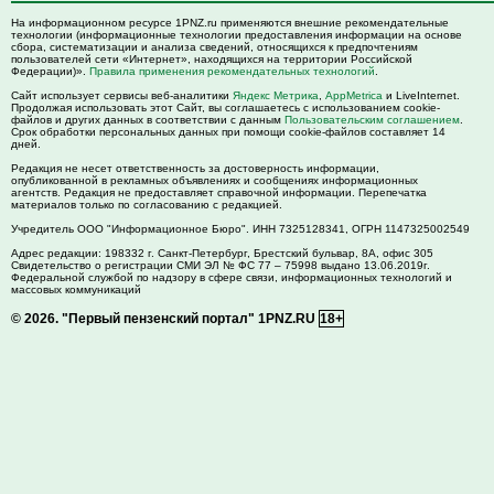
На информационном ресурсе 1PNZ.ru применяются внешние рекомендательные
технологии (информационные технологии предоставления информации на основе
сбора, систематизации и анализа сведений, относящихся к предпочтениям
пользователей сети «Интернет», находящихся на территории Российской
Федерации)».
Правила применения рекомендательных технологий
.
Сайт использует сервисы веб-аналитики
Яндекс Метрика
,
AppMetrica
и LiveInternet.
Продолжая использовать этот Сайт, вы соглашаетесь с использованием cookie-
файлов и других данных в соответствии с данным
Пользовательским соглашением
.
Срок обработки персональных данных при помощи cookie-файлов составляет 14
дней.
Редакция не несет ответственность за достоверность информации,
опубликованной в рекламных объявлениях и сообщениях информационных
агентств. Редакция не предоставляет справочной информации. Перепечатка
материалов только по согласованию с редакцией.
Учредитель ООО "Информационное Бюро". ИНН 7325128341, ОГРН 1147325002549
Адрес редакции:
198332
г. Санкт-Петербург,
Брестский бульвар, 8А, офис 305
Свидетельство о регистрации СМИ ЭЛ № ФС 77 – 75998 выдано 13.06.2019г.
Федеральной службой по надзору в сфере связи, информационных технологий и
массовых коммуникаций
© 2026.
"Первый пензенский портал" 1PNZ.RU
18+