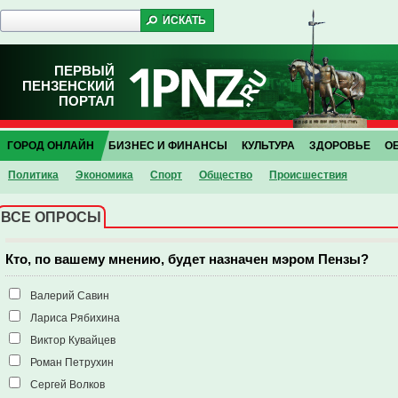
ПЕРВЫЙ
ПЕНЗЕНСКИЙ
ПОРТАЛ
ГОРОД ОНЛАЙН
БИЗНЕС И ФИНАНСЫ
КУЛЬТУРА
ЗДОРОВЬЕ
О
Политика
Экономика
Спорт
Общество
Проиcшествия
ВСЕ ОПРОСЫ
Кто, по вашему мнению, будет назначен мэром Пензы?
Валерий Савин
Лариса Рябихина
Виктор Кувайцев
Роман Петрухин
Сергей Волков