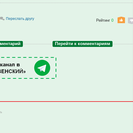
Переслать другу
Рейтинг
0
мментарий
Перейти к комментариям
ть