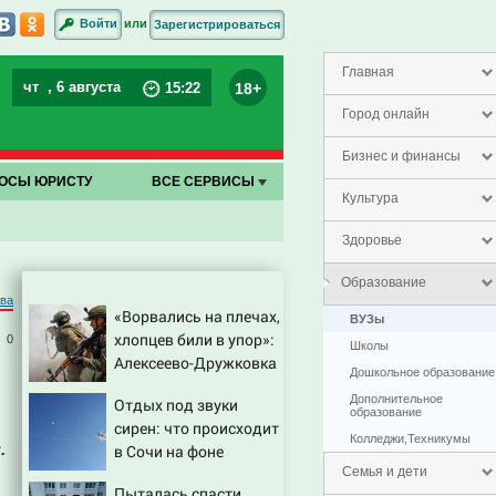
или
Войти
Зарегистрироваться
Главная
чт
, 6 августа
18+
15
:
22
Город онлайн
Бизнес и финансы
ОСЫ ЮРИСТУ
ВСЕ СЕРВИСЫ
Культура
Здоровье
Образование
ва
«Ворвались на плечах,
ВУЗы
хлопцев били в упор»:
0
Школы
Алексеево-Дружковка
Дошкольное образование
стала могильником
Дополнительное
Отдых под звуки
для «птах Мадьяра»
образование
сирен: что происходит
Колледжи,Техникумы
.
в Сочи на фоне
массированных атак
Семья и дети
Пыталась спасти