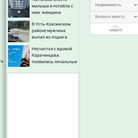
беспилотников
малыша и погибла с
Недвижимость
ним: женщина
Вопросы юристу
разбилась насмерть
В Усть-Коксинском
на глазах у детей
районе мужчина
НАВЕРХ
06/08/2026 – Новости
выпал из лодки в
Катунь и пропал
Несчастье с вдовой
Караченцова:
ть
появились печальные
подробности о
Людмиле Поргиной