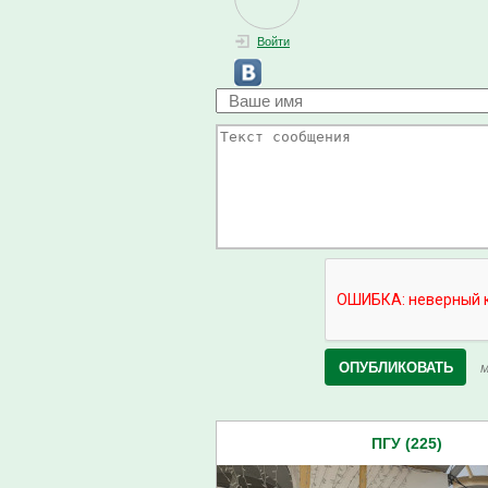
Войти
М
ПГУ (225)