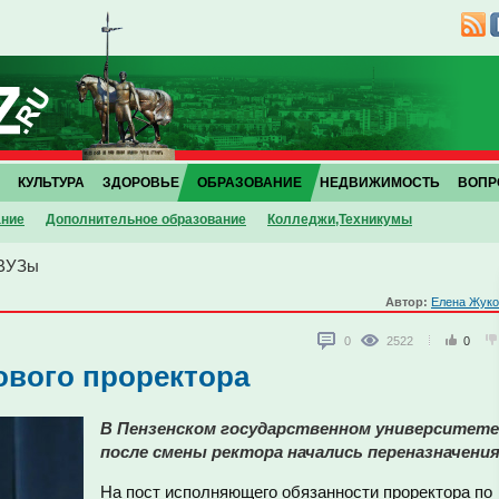
КУЛЬТУРА
ЗДОРОВЬЕ
ОБРАЗОВАНИЕ
НЕДВИЖИМОСТЬ
ВОПР
ание
Дополнительное образование
Колледжи,Техникумы
ВУЗы
Автор:
Елена Жуко
0
2522
0
ового проректора
В Пензенском государственном университете
после смены ректора начались переназначения
На пост исполняющего обязанности проректора по