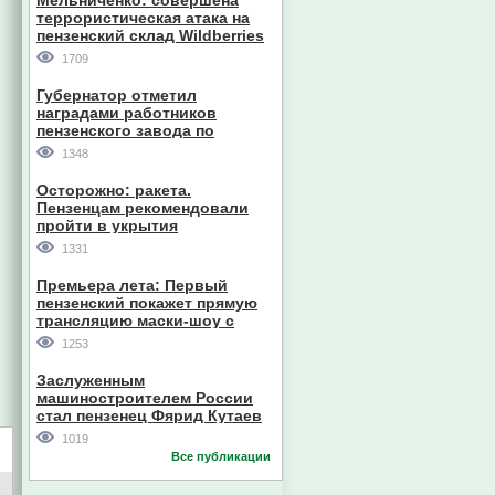
Мельниченко: совершена
террористическая атака на
пензенский склад Wildberries
1709
Губернатор отметил
наградами работников
пензенского завода по
производству станков
1348
Осторожно: ракета.
Пензенцам рекомендовали
пройти в укрытия
1331
Премьера лета: Первый
пензенский покажет прямую
трансляцию маски-шоу с
участием компании из Южной
1253
Кореи
Заслуженным
машиностроителем России
стал пензенец Фярид Кутаев
1019
Все публикации