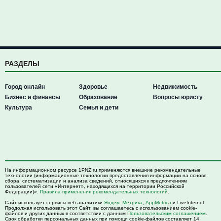
РАЗДЕЛЫ
Город онлайн
Здоровье
Недвижимость
Бизнес и финансы
Образование
Вопросы юристу
Культура
Семья и дети
На информационном ресурсе 1PNZ.ru применяются внешние рекомендательные
технологии (информационные технологии предоставления информации на основе
сбора, систематизации и анализа сведений, относящихся к предпочтениям
пользователей сети «Интернет», находящихся на территории Российской
Федерации)».
Правила применения рекомендательных технологий
.
Сайт использует сервисы веб-аналитики
Яндекс Метрика
,
AppMetrica
и LiveInternet.
Продолжая использовать этот Сайт, вы соглашаетесь с использованием cookie-
файлов и других данных в соответствии с данным
Пользовательским соглашением
.
Срок обработки персональных данных при помощи cookie-файлов составляет 14