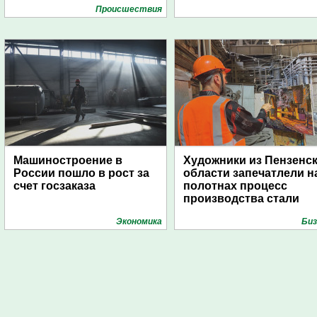
Проиcшествия
Машиностроение в
Художники из Пензенс
России пошло в рост за
области запечатлели н
счет госзаказа
полотнах процесс
производства стали
Экономика
Биз