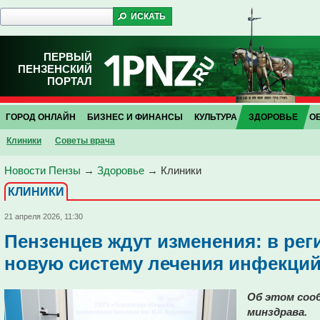
ПЕРВЫЙ
ПЕНЗЕНСКИЙ
ПОРТАЛ
ГОРОД ОНЛАЙН
БИЗНЕС И ФИНАНСЫ
КУЛЬТУРА
ЗДОРОВЬЕ
О
Клиники
Советы врача
Новости Пензы
→
Здоровье
→
Клиники
КЛИНИКИ
21 апреля 2026, 11:30
Пензенцев ждут изменения: в рег
новую систему лечения инфекци
Об этом сооб
минздрава.