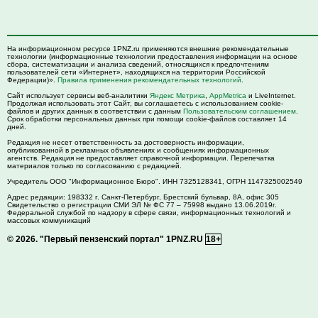
На информационном ресурсе 1PNZ.ru применяются внешние рекомендательные
технологии (информационные технологии предоставления информации на основе
сбора, систематизации и анализа сведений, относящихся к предпочтениям
пользователей сети «Интернет», находящихся на территории Российской
Федерации)».
Правила применения рекомендательных технологий
.
Сайт использует сервисы веб-аналитики
Яндекс Метрика
,
AppMetrica
и LiveInternet.
Продолжая использовать этот Сайт, вы соглашаетесь с использованием cookie-
файлов и других данных в соответствии с данным
Пользовательским соглашением
.
Срок обработки персональных данных при помощи cookie-файлов составляет 14
дней.
Редакция не несет ответственность за достоверность информации,
опубликованной в рекламных объявлениях и сообщениях информационных
агентств. Редакция не предоставляет справочной информации. Перепечатка
материалов только по согласованию с редакцией.
Учредитель ООО "Информационное Бюро". ИНН 7325128341, ОГРН 1147325002549
Адрес редакции:
198332
г. Санкт-Петербург,
Брестский бульвар, 8А, офис 305
Свидетельство о регистрации СМИ ЭЛ № ФС 77 – 75998 выдано 13.06.2019г.
Федеральной службой по надзору в сфере связи, информационных технологий и
массовых коммуникаций
© 2026.
"Первый пензенский портал" 1PNZ.RU
18+