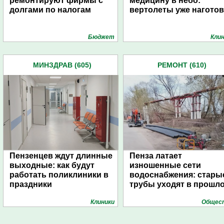
ремонтируют фирмы с
медицину в небо:
долгами по налогам
вертолеты уже наготов
Бюджет
Кли
МИНЗДРАВ (605)
РЕМОНТ (610)
Пензенцев ждут длинные
Пенза латает
выходные: как будут
изношенные сети
работать поликлиники в
водоснабжения: стары
праздники
трубы уходят в прошл
Клиники
Общес