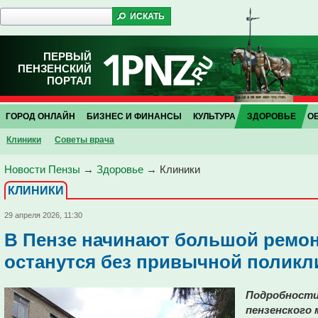
ПЕРВЫЙ
ПЕНЗЕНСКИЙ
ПОРТАЛ
ГОРОД ОНЛАЙН
БИЗНЕС И ФИНАНСЫ
КУЛЬТУРА
ЗДОРОВЬЕ
О
Клиники
Советы врача
Новости Пензы
→
Здоровье
→
Клиники
КЛИНИКИ
29 апреля 2026, 11:30
В Пензе начинают большой ремон
останутся без привычной поликл
Подробности
пензенского 