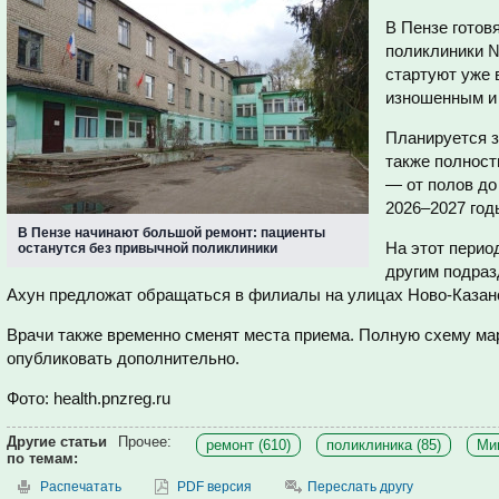
В Пензе готов
поликлиники №
стартуют уже 
изношенным и 
Планируется з
также полност
— от полов до
2026–2027 год
В Пензе начинают большой ремонт: пациенты
На этот перио
останутся без привычной поликлиники
другим подраз
Ахун предложат обращаться в филиалы на улицах Ново-Казанс
Врачи также временно сменят места приема. Полную схему м
опубликовать дополнительно.
Фото: health.pnzreg.ru
Другие статьи
Прочее:
ремонт (610)
поликлиника (85)
Мин
по темам:
Распечатать
PDF версия
Переслать другу