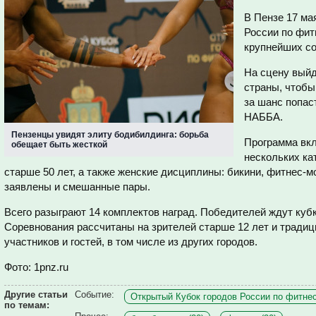
В Пензе 17 ма
России по фит
крупнейших со
На сцену выйд
страны, чтобы
за шанс попас
НАББА.
Пензенцы увидят элиту бодибилдинга: борьба
Программа вк
обещает быть жесткой
нескольких ка
старше 50 лет, а также женские дисциплины: бикини, фитнес-м
заявлены и смешанные пары.
Всего разыграют 14 комплектов наград. Победителей ждут куб
Соревнования рассчитаны на зрителей старше 12 лет и тради
участников и гостей, в том числе из других городов.
Фото: 1pnz.ru
Другие статьи
Событие:
Открытый Кубок городов России по фитнес
по темам: