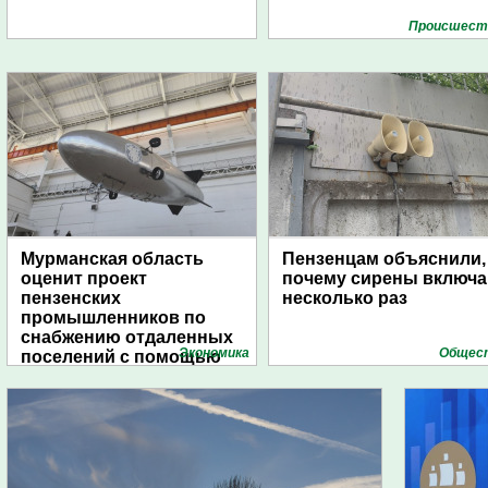
Проиcшест
Мурманская область
Пензенцам объяснили,
оценит проект
почему сирены включ
пензенских
несколько раз
промышленников по
снабжению отдаленных
Экономика
Общес
поселений с помощью
дирижаблей