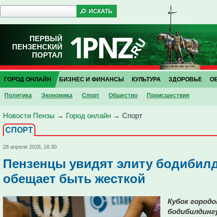
ПЕРВЫЙ
ПЕНЗЕНСКИЙ
ПОРТАЛ
ГОРОД ОНЛАЙН
БИЗНЕС И ФИНАНСЫ
КУЛЬТУРА
ЗДОРОВЬЕ
О
Политика
Экономика
Спорт
Общество
Проиcшествия
Новости Пензы
→
Город онлайн
→
Спорт
СПОРТ
28 апреля 2026, 16:30
Пензенцы увидят элиту бодибилд
обещает быть жесткой
Кубок городо
бодибилдингу