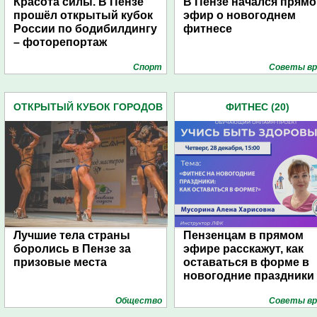
Красота силы. В Пензе
В Пензе начался прямо
прошёл открытый кубок
эфир о новогоднем
России по бодибилдингу
фитнесе
– фоторепортаж
Спорт
Советы вр
ОТКРЫТЫЙ КУБОК ГОРОДОВ
ФИТНЕС (20)
РОССИИ ПО ФИТНЕСУ И
БОДИБИЛДИНГУ (5)
Лучшие тела страны
Пензенцам в прямом
боролись в Пензе за
эфире расскажут, как
призовые места
оставаться в форме в
новогодние праздники
Общество
Советы вр