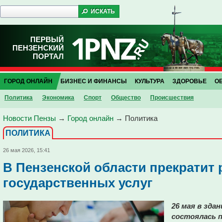
ПЕРВЫЙ
ПЕНЗЕНСКИЙ
ПОРТАЛ
ГОРОД ОНЛАЙН
БИЗНЕС И ФИНАНСЫ
КУЛЬТУРА
ЗДОРОВЬЕ
О
Политика
Экономика
Спорт
Общество
Проиcшествия
Новости Пензы
→
Город онлайн
→
Политика
ПОЛИТИКА
26 мая 2026, 15:41
В Пензенской области прекратит 
государственных услуг
26 мая в зда
состоялась 