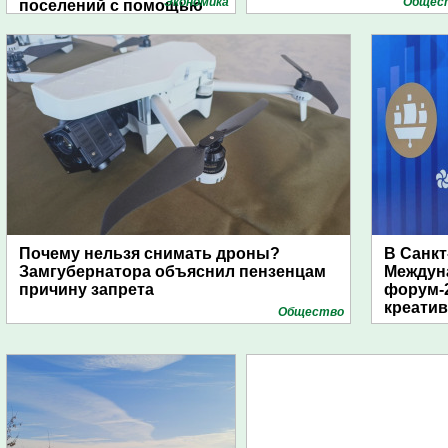
Экономика
Общес
поселений с помощью
дирижаблей
Почему нельзя снимать дроны?
В Санкт
Замгубернатора объяснил пензенцам
Междун
причину запрета
форум-2
креати
Общество