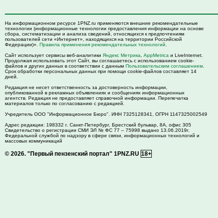
На информационном ресурсе 1PNZ.ru применяются внешние рекомендательные
технологии (информационные технологии предоставления информации на основе
сбора, систематизации и анализа сведений, относящихся к предпочтениям
пользователей сети «Интернет», находящихся на территории Российской
Федерации)».
Правила применения рекомендательных технологий
.
Сайт использует сервисы веб-аналитики
Яндекс Метрика
,
AppMetrica
и LiveInternet.
Продолжая использовать этот Сайт, вы соглашаетесь с использованием cookie-
файлов и других данных в соответствии с данным
Пользовательским соглашением
.
Срок обработки персональных данных при помощи cookie-файлов составляет 14
дней.
Редакция не несет ответственность за достоверность информации,
опубликованной в рекламных объявлениях и сообщениях информационных
агентств. Редакция не предоставляет справочной информации. Перепечатка
материалов только по согласованию с редакцией.
Учредитель ООО "Информационное Бюро". ИНН 7325128341, ОГРН 1147325002549
Адрес редакции:
198332
г. Санкт-Петербург,
Брестский бульвар, 8А, офис 305
Свидетельство о регистрации СМИ ЭЛ № ФС 77 – 75998 выдано 13.06.2019г.
Федеральной службой по надзору в сфере связи, информационных технологий и
массовых коммуникаций
© 2026.
"Первый пензенский портал" 1PNZ.RU
18+