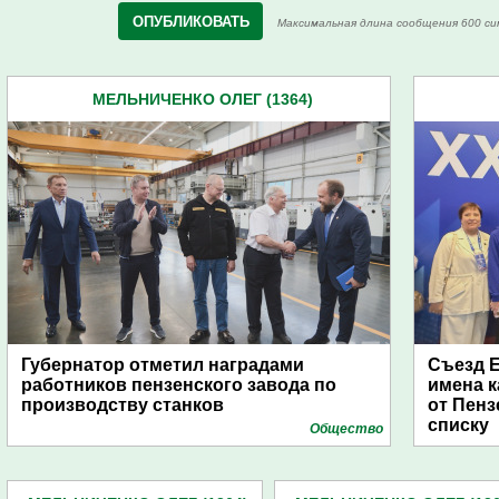
Максимальная длина сообщения 600 си
МЕЛЬНИЧЕНКО ОЛЕГ (1364)
Губернатор отметил наградами
Съезд Е
работников пензенского завода по
имена к
производству станков
от Пенз
списку
Общество