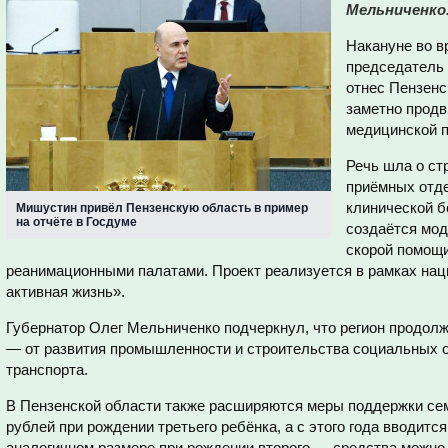
Мельниченко
Накануне во в
председатель
отнес Пензенс
заметно продв
медицинской 
Речь шла о ст
приёмных отде
клинической 
Мишустин привёл Пензенскую область в пример
на отчёте в Госдуме
создаётся мод
скорой помощи
реанимационными палатами. Проект реализуется в рамках на
активная жизнь».
Губернатор Олег Мельниченко подчеркнул, что регион продолж
— от развития промышленности и строительства социальных 
транспорта.
В Пензенской области также расширяются меры поддержки се
рублей при рождении третьего ребёнка, а с этого года вводит
аналогичном размере при рождении второго — средства можн