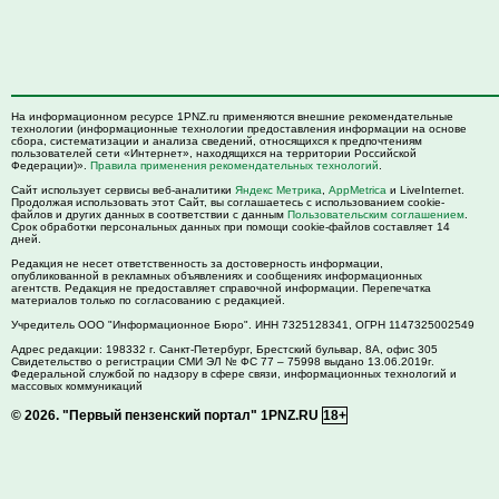
На информационном ресурсе 1PNZ.ru применяются внешние рекомендательные
технологии (информационные технологии предоставления информации на основе
сбора, систематизации и анализа сведений, относящихся к предпочтениям
пользователей сети «Интернет», находящихся на территории Российской
Федерации)».
Правила применения рекомендательных технологий
.
Сайт использует сервисы веб-аналитики
Яндекс Метрика
,
AppMetrica
и LiveInternet.
Продолжая использовать этот Сайт, вы соглашаетесь с использованием cookie-
файлов и других данных в соответствии с данным
Пользовательским соглашением
.
Срок обработки персональных данных при помощи cookie-файлов составляет 14
дней.
Редакция не несет ответственность за достоверность информации,
опубликованной в рекламных объявлениях и сообщениях информационных
агентств. Редакция не предоставляет справочной информации. Перепечатка
материалов только по согласованию с редакцией.
Учредитель ООО "Информационное Бюро". ИНН 7325128341, ОГРН 1147325002549
Адрес редакции:
198332
г. Санкт-Петербург,
Брестский бульвар, 8А, офис 305
Свидетельство о регистрации СМИ ЭЛ № ФС 77 – 75998 выдано 13.06.2019г.
Федеральной службой по надзору в сфере связи, информационных технологий и
массовых коммуникаций
© 2026.
"Первый пензенский портал" 1PNZ.RU
18+