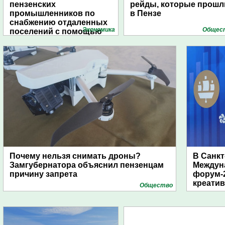
пензенских
рейды, которые прошл
промышленников по
в Пензе
снабжению отдаленных
Экономика
Общес
поселений с помощью
дирижаблей
Почему нельзя снимать дроны?
В Санкт
Замгубернатора объяснил пензенцам
Междун
причину запрета
форум-2
креати
Общество