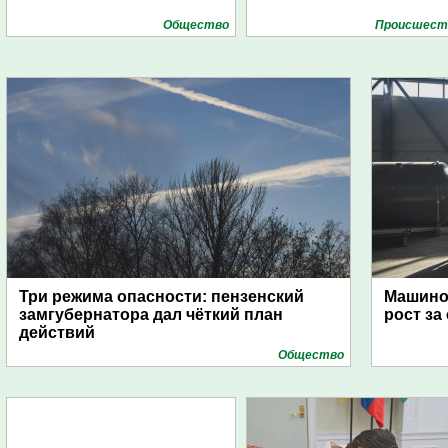
Общество
Проиcшест
Три режима опасности: пензенский
Машино
замгубернатора дал чёткий план
рост за
действий
Общество