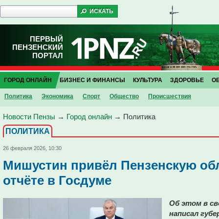
ПЕРВЫЙ
ПЕНЗЕНСКИЙ
ПОРТАЛ
ГОРОД ОНЛАЙН
БИЗНЕС И ФИНАНСЫ
КУЛЬТУРА
ЗДОРОВЬЕ
О
Политика
Экономика
Спорт
Общество
Проиcшествия
Новости Пензы
→
Город онлайн
→
Политика
ПОЛИТИКА
26 февраля 2026, 10:30
Мишустин привёл Пензенскую обл
отчёте в Госдуме
Об этом в с
написал губе