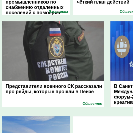
промышленников по
чёткий план действий
снабжению отдаленных
Экономика
Общес
поселений с помощью
дирижаблей
Представители военного СК рассказали
В Санкт
про рейды, которые прошли в Пензе
Междун
форум-2
креати
Общество