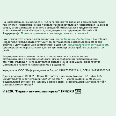
На информационном ресурсе 1PNZ.ru применяются внешние рекомендательные
технологии (информационные технологии предоставления информации на основе
сбора, систематизации и анализа сведений, относящихся к предпочтениям
пользователей сети «Интернет», находящихся на территории Российской
Федерации)».
Правила применения рекомендательных технологий
.
Сайт использует сервисы веб-аналитики
Яндекс Метрика
,
AppMetrica
и LiveInternet.
Продолжая использовать этот Сайт, вы соглашаетесь с использованием cookie-
файлов и других данных в соответствии с данным
Пользовательским соглашением
.
Срок обработки персональных данных при помощи cookie-файлов составляет 14
дней.
Редакция не несет ответственность за достоверность информации,
опубликованной в рекламных объявлениях и сообщениях информационных
агентств. Редакция не предоставляет справочной информации. Перепечатка
материалов только по согласованию с редакцией.
Учредитель ООО "Информационное Бюро". ИНН 7325128341, ОГРН 1147325002549
Адрес редакции:
198332
г. Санкт-Петербург,
Брестский бульвар, 8А, офис 305
Свидетельство о регистрации СМИ ЭЛ № ФС 77 – 75998 выдано 13.06.2019г.
Федеральной службой по надзору в сфере связи, информационных технологий и
массовых коммуникаций
© 2026.
"Первый пензенский портал" 1PNZ.RU
18+