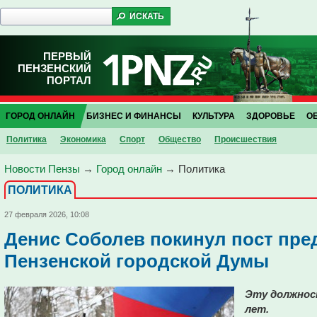
ПЕРВЫЙ
ПЕНЗЕНСКИЙ
ПОРТАЛ
ГОРОД ОНЛАЙН
БИЗНЕС И ФИНАНСЫ
КУЛЬТУРА
ЗДОРОВЬЕ
О
Политика
Экономика
Спорт
Общество
Проиcшествия
Новости Пензы
→
Город онлайн
→
Политика
ПОЛИТИКА
27 февраля 2026, 10:08
Денис Соболев покинул пост пре
Пензенской городской Думы
Эту должнос
лет.