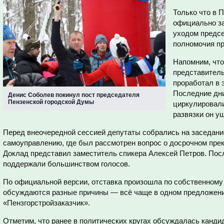
Только что в 
официально з
уходом предсе
полномочия п
Напомним, что
представитель
проработал в 
Последние дни
Денис Соболев покинул пост председателя
Пензенской городской Думы
циркулировали
развязки он уш
Перед внеочередной сессией депутаты собрались на заседан
самоуправлению, где был рассмотрен вопрос о досрочном пре
Доклад представил заместитель спикера Алексей Петров. Пос
поддержали большинством голосов.
По официальной версии, отставка произошла по собственному
обсуждаются разные причины — всё чаще в одном предложении
«Пензгорстройзаказчик».
Отметим, что ранее в политических кругах обсуждалась канд