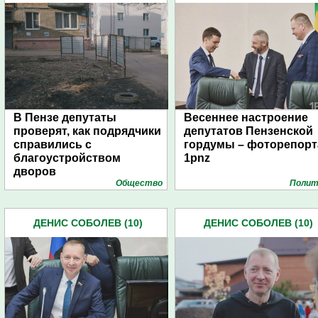
ДУМА (483)
ДУМА (483)
В Пензе депутаты
Весеннее настроение
проверят, как подрядчики
депутатов Пензенской
справились с
гордумы – фоторепор
благоустройством
1pnz
дворов
Общество
Полит
ДЕНИС СОБОЛЕВ (10)
ДЕНИС СОБОЛЕВ (10)