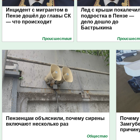
Инцидент с мигрантом в
Лед с крыши покалечи
Пензе дошёл до главы СК
подростка в Пензе —
— что происходит
дело дошло до
Бастрыкина
Проиcшествия
Проиcшест
Пензенцам объяснили, почему сирены
Почему
включают несколько раз
Замгуб
причину
Общество