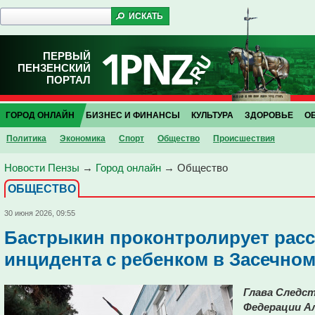
ПЕРВЫЙ
ПЕНЗЕНСКИЙ
ПОРТАЛ
ГОРОД ОНЛАЙН
БИЗНЕС И ФИНАНСЫ
КУЛЬТУРА
ЗДОРОВЬЕ
О
Политика
Экономика
Спорт
Общество
Проиcшествия
Новости Пензы
→
Город онлайн
→
Общество
ОБЩЕСТВО
30 июня 2026, 09:55
Бастрыкин проконтролирует рас
инцидента с ребенком в Засечно
Глава Следс
Федерации А