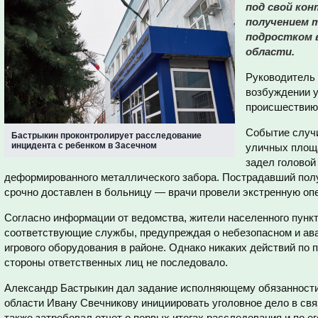
под свой кон
получением
подростком в
области.
Руководитель 
возбуждении у
происшествию
Событие случи
Бастрыкин проконтролирует расследование
инцидента с ребенком в Засечном
уличных площа
задел головой
деформированного металлического забора. Пострадавший пол
срочно доставлен в больницу — врачи провели экстренную оп
Согласно информации от ведомства, жители населенного пункт
соответствующие службы, предупреждая о небезопасном и ава
игрового оборудования в районе. Однако никаких действий по 
стороны ответственных лиц не последовало.
Александр Бастрыкин дал задание исполняющему обязанности
области Ивану Свечникову инициировать уголовное дело в св
также затребовал отчет о первых итогах расследования и по 