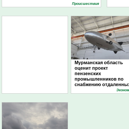
Проиcшествия
Мурманская область
оценит проект
пензенских
промышленников по
снабжению отдаленны
поселений с помощью
Эконом
дирижаблей