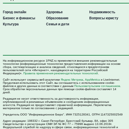
Город онлайн
Здоровье
Недвижимость
Бизнес и финансы
Образование
Вопросы юристу
Культура
Семья и дети
На информационном ресурсе 1PNZ.ru применяются внешние рекомендательные
технологии (информационные технологии предоставления информации на основе
сбора, систематизации и анализа сведений, относящихся к предпочтениям
пользователей сети «Интернет», находящихся на территории Российской
Федерации)».
Правила применения рекомендательных технологий
.
Сайт использует сервисы веб-аналитики
Яндекс Метрика
,
AppMetrica
и LiveInternet.
Продолжая использовать этот Сайт, вы соглашаетесь с использованием cookie-
файлов и других данных в соответствии с данным
Пользовательским соглашением
.
Срок обработки персональных данных при помощи cookie-файлов составляет 14
дней.
Редакция не несет ответственность за достоверность информации,
опубликованной в рекламных объявлениях и сообщениях информационных
агентств. Редакция не предоставляет справочной информации. Перепечатка
материалов только по согласованию с редакцией.
Учредитель ООО "Информационное Бюро". ИНН 7325128341, ОГРН 1147325002549
Адрес редакции:
198332
г. Санкт-Петербург,
Брестский бульвар, 8А, офис 305
Свидетельство о регистрации СМИ ЭЛ № ФС 77 – 75998 выдано 13.06.2019г.
Федеральной службой по надзору в сфере связи, информационных технологий и