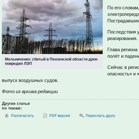
По его словам
электропереда
Пострадавших 
Последствия 
реагирования.
Глава региона
полёт и паден
Мельниченко: сбитый в Пензенской области дрон
повредил ЛЭП
Сейчас в реги
опасность» и 
выпуск воздушных судов.
Фото из архива редакции
Другие статьи
по темам:
Распечатать
PDF версия
Переслать другу