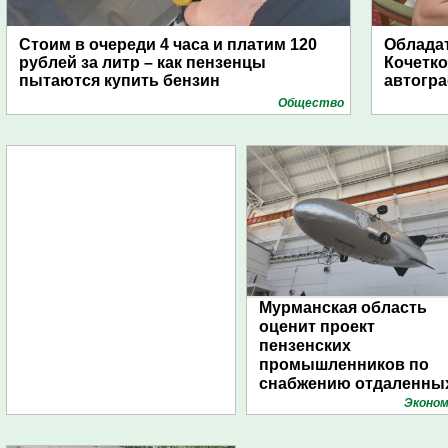
Стоим в очереди 4 часа и платим 120
Обладат
рублей за литр – как пензенцы
Кочетко
пытаются купить бензин
автогр
Общество
Мурманская область
оценит проект
пензенских
промышленников по
снабжению отдаленны
поселений с помощью
Эконом
дирижаблей