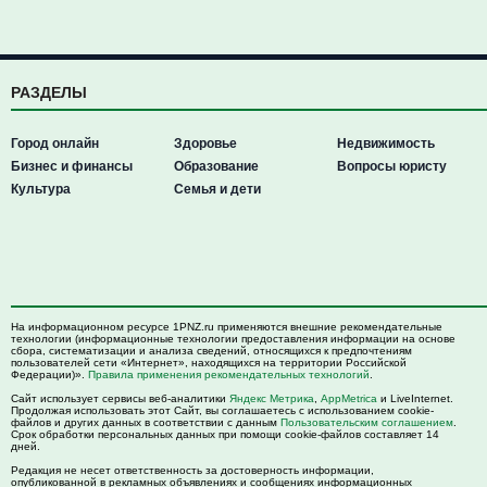
РАЗДЕЛЫ
Город онлайн
Здоровье
Недвижимость
Бизнес и финансы
Образование
Вопросы юристу
Культура
Семья и дети
На информационном ресурсе 1PNZ.ru применяются внешние рекомендательные
технологии (информационные технологии предоставления информации на основе
сбора, систематизации и анализа сведений, относящихся к предпочтениям
пользователей сети «Интернет», находящихся на территории Российской
Федерации)».
Правила применения рекомендательных технологий
.
Сайт использует сервисы веб-аналитики
Яндекс Метрика
,
AppMetrica
и LiveInternet.
Продолжая использовать этот Сайт, вы соглашаетесь с использованием cookie-
файлов и других данных в соответствии с данным
Пользовательским соглашением
.
Срок обработки персональных данных при помощи cookie-файлов составляет 14
дней.
Редакция не несет ответственность за достоверность информации,
опубликованной в рекламных объявлениях и сообщениях информационных