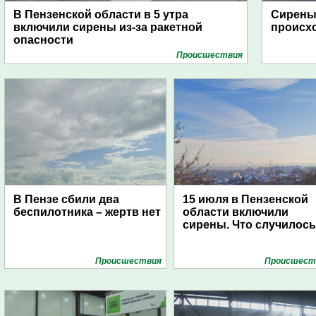
В Пензенской области в 5 утра
Сирены 
включили сирены из-за ракетной
происх
опасности
Проиcшествия
В Пензе сбили два
15 июля в Пензенской
беспилотника – жертв нет
области включили
сирены. Что случилос
Проиcшествия
Проиcшест