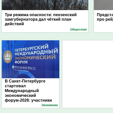
Три режима опасности: пензенский
Предста
замгубернатора дал чёткий план
про рей
действий
Общество
В Санкт-Петербурге
стартовал
Международный
экономический
форум-2026: участники
подготовили креативные
Экономика
стенды