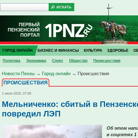
ПЕРВЫЙ
ПЕНЗЕНСКИЙ
ПОРТАЛ
ГОРОД ОНЛАЙН
БИЗНЕС И ФИНАНСЫ
КУЛЬТУРА
ЗДОРОВЬЕ
О
Политика
Экономика
Спорт
Общество
Проиcшествия
Новости Пензы
→
Город онлайн
→
Проиcшествия
ПРОИCШЕСТВИЯ
1 июля 2026, 07:08
Мельниченко: сбитый в Пензенск
повредил ЛЭП
Об этом нап
в соцсетях 1