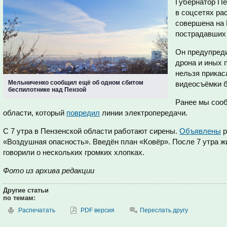
Губернатор Пе
в соцсетях ра
совершена на 
пострадавших 
Он предупреди
дрона и иных 
нельзя прикас
Мельниченко сообщил ещё об одном сбитом
видеосъёмки б
беспилотнике над Пензой
Ранее мы соо
области, который
повредил
линии электропередачи.
С 7 утра в Пензенской области работают сирены.
Объявлены
р
«Воздушная опасность». Введён план «Ковёр». После 7 утра 
говорили о нескольких громких хлопках.
Фото из архива редакции
Другие статьи
по темам:
Распечатать
PDF версия
Переслать другу