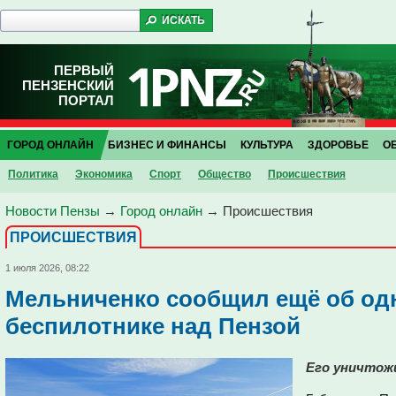
ПЕРВЫЙ
ПЕНЗЕНСКИЙ
ПОРТАЛ
ГОРОД ОНЛАЙН
БИЗНЕС И ФИНАНСЫ
КУЛЬТУРА
ЗДОРОВЬЕ
О
Политика
Экономика
Спорт
Общество
Проиcшествия
Новости Пензы
→
Город онлайн
→
Проиcшествия
ПРОИCШЕСТВИЯ
1 июля 2026, 08:22
Мельниченко сообщил ещё об од
беспилотнике над Пензой
Его уничтожи