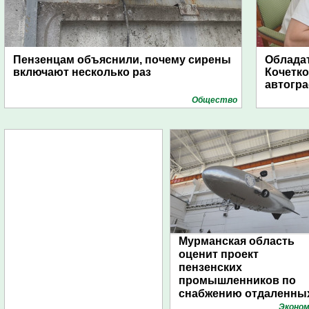
Пензенцам объяснили, почему сирены
Обладат
включают несколько раз
Кочетко
автогр
Общество
Мурманская область
оценит проект
пензенских
промышленников по
снабжению отдаленны
поселений с помощью
Эконом