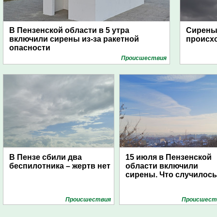
В Пензенской области в 5 утра
Сирены 
включили сирены из-за ракетной
происх
опасности
Проиcшествия
В Пензе сбили два
15 июля в Пензенской
беспилотника – жертв нет
области включили
сирены. Что случилос
Проиcшествия
Проиcшест