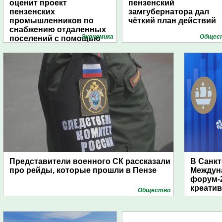
оценит проект
пензенский
пензенских
замгубернатора дал
промышленников по
чёткий план действий
снабжению отдаленных
Экономика
Общес
поселений с помощью
дирижаблей
Представители военного СК рассказали
В Санкт
про рейды, которые прошли в Пензе
Междун
форум-2
креати
Общество