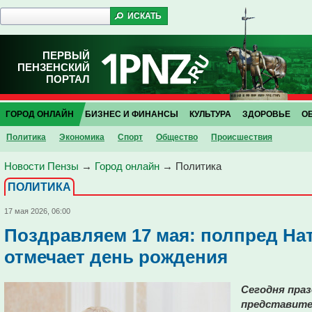
ПЕРВЫЙ
ПЕНЗЕНСКИЙ
ПОРТАЛ
ГОРОД ОНЛАЙН
БИЗНЕС И ФИНАНСЫ
КУЛЬТУРА
ЗДОРОВЬЕ
О
Политика
Экономика
Спорт
Общество
Проиcшествия
Новости Пензы
→
Город онлайн
→
Политика
ПОЛИТИКА
17 мая 2026, 06:00
Поздравляем 17 мая: полпред На
отмечает день рождения
Сегодня праз
представите