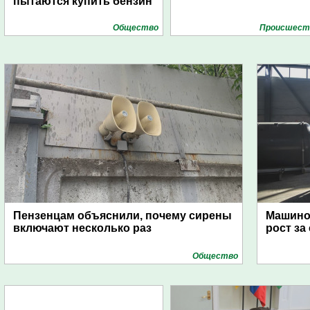
пытаются купить бензин
Общество
Проиcшест
Пензенцам объяснили, почему сирены
Машино
включают несколько раз
рост за
Общество