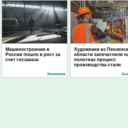
Машиностроение в
Художники из Пензенс
России пошло в рост за
области запечатлели н
счет госзаказа
полотнах процесс
производства стали
Экономика
Биз