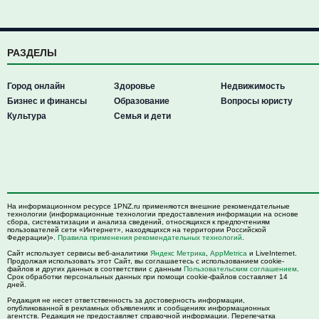
РАЗДЕЛЫ
Город онлайн
Здоровье
Недвижимость
Бизнес и финансы
Образование
Вопросы юристу
Культура
Семья и дети
На информационном ресурсе 1PNZ.ru применяются внешние рекомендательные
технологии (информационные технологии предоставления информации на основе
сбора, систематизации и анализа сведений, относящихся к предпочтениям
пользователей сети «Интернет», находящихся на территории Российской
Федерации)».
Правила применения рекомендательных технологий
.
Сайт использует сервисы веб-аналитики
Яндекс Метрика
,
AppMetrica
и LiveInternet.
Продолжая использовать этот Сайт, вы соглашаетесь с использованием cookie-
файлов и других данных в соответствии с данным
Пользовательским соглашением
.
Срок обработки персональных данных при помощи cookie-файлов составляет 14
дней.
Редакция не несет ответственность за достоверность информации,
опубликованной в рекламных объявлениях и сообщениях информационных
агентств. Редакция не предоставляет справочной информации. Перепечатка