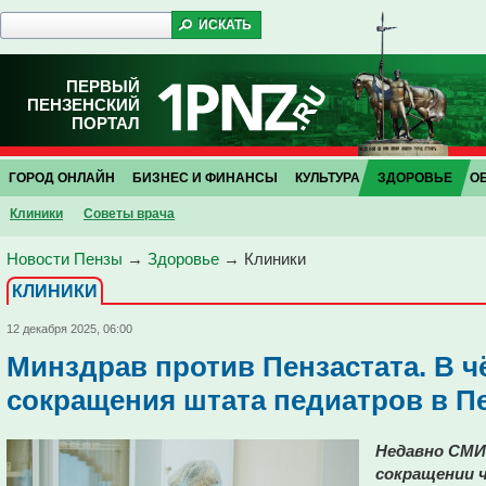
ПЕРВЫЙ
ПЕНЗЕНСКИЙ
ПОРТАЛ
ГОРОД ОНЛАЙН
БИЗНЕС И ФИНАНСЫ
КУЛЬТУРА
ЗДОРОВЬЕ
О
Клиники
Советы врача
Новости Пензы
→
Здоровье
→
Клиники
КЛИНИКИ
12 декабря 2025, 06:00
Минздрав против Пензастата. В ч
сокращения штата педиатров в П
Недавно СМИ
сокращении ч