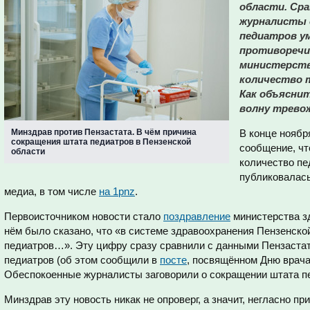
области. Сра
журналисты 
педиатров ум
противоречи
министерств
количество 
Как объясни
волну трево
Минздрав против Пензастата. В чём причина
В конце ноябр
сокращения штата педиатров в Пензенской
сообщение, чт
области
количество пе
публиковалас
медиа, в том числе
на 1pnz
.
Первоисточником новости стало
поздравление
министерства з
нём было сказано, что «в системе здравоохранения Пензенско
педиатров…». Эту цифру сразу сравнили с данными Пензастата
педиатров (об этом сообщили в
посте
, посвящённом Дню врача)
Обеспокоенные журналисты заговорили о сокращении штата п
Минздрав эту новость никак не опроверг, а значит, негласно п