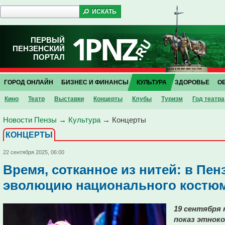
ПЕРВЫЙ
ПЕНЗЕНСКИЙ
ПОРТАЛ
ГОРОД ОНЛАЙН
БИЗНЕС И ФИНАНСЫ
КУЛЬТУРА
ЗДОРОВЬЕ
О
Кино
Театр
Выставки
Концерты
Клубы
Туризм
Год театра
Новости Пензы
→
Культура
→
Концерты
КОНЦЕРТЫ
22 сентября 2025, 06:00
Время, сотканное из нитей: в Пен
эволюцию национального костюм
19 сентября 
показ этнок