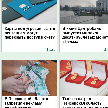
Карты под угрозой: за что
В июне Центробанк
пензенцам могут
выпустит миллион
перекрыть доступ к счету
десятирублевых монет
«Пенза»
Банки
Ба
В Пензенской области
Тысяча наград:
запретили рекламу
Пензенская область
оренбургских
заплатила миллионы з