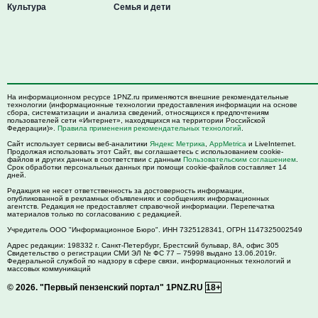
Культура
Семья и дети
На информационном ресурсе 1PNZ.ru применяются внешние рекомендательные
технологии (информационные технологии предоставления информации на основе
сбора, систематизации и анализа сведений, относящихся к предпочтениям
пользователей сети «Интернет», находящихся на территории Российской
Федерации)».
Правила применения рекомендательных технологий
.
Сайт использует сервисы веб-аналитики
Яндекс Метрика
,
AppMetrica
и LiveInternet.
Продолжая использовать этот Сайт, вы соглашаетесь с использованием cookie-
файлов и других данных в соответствии с данным
Пользовательским соглашением
.
Срок обработки персональных данных при помощи cookie-файлов составляет 14
дней.
Редакция не несет ответственность за достоверность информации,
опубликованной в рекламных объявлениях и сообщениях информационных
агентств. Редакция не предоставляет справочной информации. Перепечатка
материалов только по согласованию с редакцией.
Учредитель ООО "Информационное Бюро". ИНН 7325128341, ОГРН 1147325002549
Адрес редакции:
198332
г. Санкт-Петербург,
Брестский бульвар, 8А, офис 305
Свидетельство о регистрации СМИ ЭЛ № ФС 77 – 75998 выдано 13.06.2019г.
Федеральной службой по надзору в сфере связи, информационных технологий и
массовых коммуникаций
© 2026.
"Первый пензенский портал" 1PNZ.RU
18+