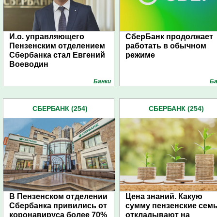
И.о. управляющего
СберБанк продолжает
Пензенским отделением
работать в обычном
Сбербанка стал Евгений
режиме
Воеводин
Банки
Ба
СБЕРБАНК (254)
СБЕРБАНК (254)
В Пензенском отделении
Цена знаний. Какую
Сбербанка привились от
сумму пензенские сем
коронавируса более 70%
откладывают на