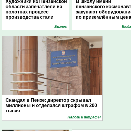
Художники из Пензенской
В школу имени
области запечатлели на
пензенского космонав
полотнах процесс
закупают оборудовани
производства стали
по приземлённым цен
Бизнес
Бюд
Скандал в Пензе: директор скрывал
миллионы и отделался штрафом в 200
тысяч
Налоги и штрафы