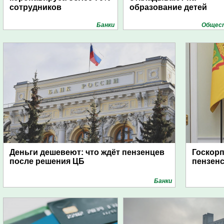
сотрудников
образование детей
Банки
Общес
Деньги дешевеют: что ждёт пензенцев
Госкор
после решения ЦБ
пензен
Банки