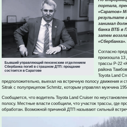
портала, пр
«Саратов» Ми
результате 
занимал дол
банка ВТБ в 
затем возгла
«Сбербанка».
Согласно пре
произошла 13 
Бывший управляющий пензенским отделением
трассы Р-22 «
Сбербанка погиб в страшном ДТП: прощание
района Тамбов
состоится в Саратове
Toyota Land Cr
предположительно, выехал на встречную полосу движения и с
Sitrak с полуприцепом Schmitz, которым управлял мужчина 195
Сообщается, что водитель Toyota Land Cruiser по неустановл
полосу. Местные власти сообщили, что участок трассы, где п
обработан. Возможной причиной ДТП называют сильный встре