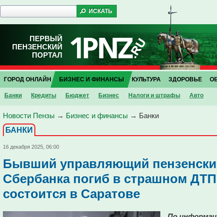
ПЕРВЫЙ
ПЕНЗЕНСКИЙ
ПОРТАЛ
ГОРОД ОНЛАЙН
БИЗНЕС И ФИНАНСЫ
КУЛЬТУРА
ЗДОРОВЬЕ
О
Банки
Кредиты
Бюджет
Бизнес
Налоги и штрафы
Авто
Новости Пензы
→
Бизнес и финансы
→
Банки
БАНКИ
16 декабря 2025, 06:00
Бывший управляющий пензенски
Сбербанка погиб в страшном ДТП
состоится в Саратове
По информац