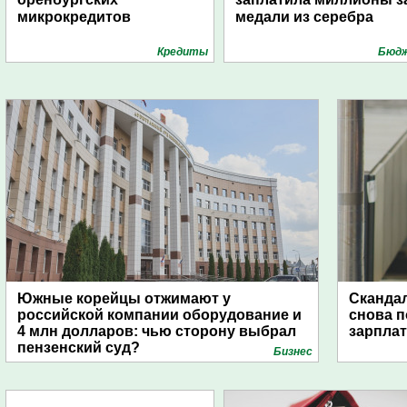
микрокредитов
медали из серебра
Кредиты
Бюд
Южные корейцы отжимают у
Скандал
российской компании оборудование и
снова п
4 млн долларов: чью сторону выбрал
зарпла
пензенский суд?
Бизнес