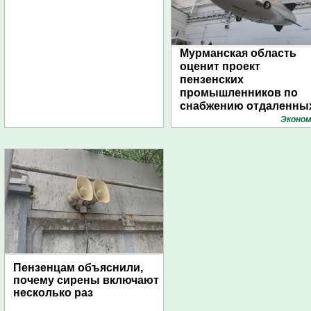
Мурманская область
оценит проект
пензенских
промышленников по
снабжению отдаленны
поселений с помощью
Эконом
дирижаблей
Пензенцам объяснили,
почему сирены включают
несколько раз