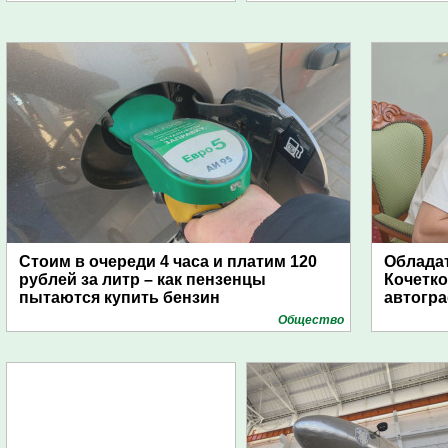
Стоим в очереди 4 часа и платим 120
Обладат
рублей за литр – как пензенцы
Кочетко
пытаются купить бензин
автогр
Общество