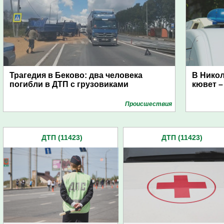
Трагедия в Беково: два человека
В Никол
погибли в ДТП с грузовиками
кювет –
Проиcшествия
ДТП (11423)
ДТП (11423)