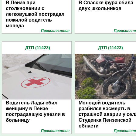
В Пензе при
В Спасске фура сбила
столкновении с
двух школьников
легковушкой пострадал
пожилой водитель
мопеда
Проиcшествия
Проиcшест
ДТП (11423)
ДТП (11423)
Водитель Лады сбил
Молодой водитель
женщину в Пензе –
разбился насмерть в
пострадавшую увезли в
страшной аварии у сел
больницу
Студенка Пензенской
области
Проиcшествия
Проиcшест