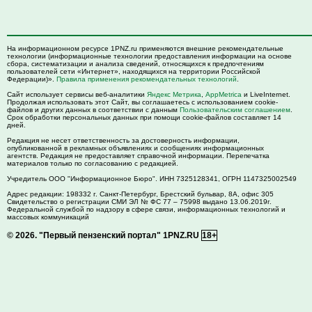
На информационном ресурсе 1PNZ.ru применяются внешние рекомендательные
технологии (информационные технологии предоставления информации на основе
сбора, систематизации и анализа сведений, относящихся к предпочтениям
пользователей сети «Интернет», находящихся на территории Российской
Федерации)».
Правила применения рекомендательных технологий
.
Сайт использует сервисы веб-аналитики
Яндекс Метрика
,
AppMetrica
и LiveInternet.
Продолжая использовать этот Сайт, вы соглашаетесь с использованием cookie-
файлов и других данных в соответствии с данным
Пользовательским соглашением
.
Срок обработки персональных данных при помощи cookie-файлов составляет 14
дней.
Редакция не несет ответственность за достоверность информации,
опубликованной в рекламных объявлениях и сообщениях информационных
агентств. Редакция не предоставляет справочной информации. Перепечатка
материалов только по согласованию с редакцией.
Учредитель ООО "Информационное Бюро". ИНН 7325128341, ОГРН 1147325002549
Адрес редакции:
198332
г. Санкт-Петербург,
Брестский бульвар, 8А, офис 305
Свидетельство о регистрации СМИ ЭЛ № ФС 77 – 75998 выдано 13.06.2019г.
Федеральной службой по надзору в сфере связи, информационных технологий и
массовых коммуникаций
© 2026.
"Первый пензенский портал" 1PNZ.RU
18+