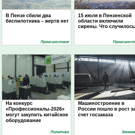
В Пензе сбили два
15 июля в Пензенской
беспилотника – жертв нет
области включили
сирены. Что случилос
Проиcшествия
Проиcшест
На конкурс
Машиностроение в
«Профессионалы-2026»
России пошло в рост з
могут закупить китайское
счет госзаказа
оборудование
Политика
Эконом