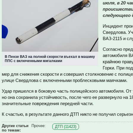
июля, в 20 ч
происшестви
следующего д
Инцидент прои
Свердлова. Уч
ВАЗ-2115 и сл
Согласно пре
автомобиля ВА
В Пензе ВАЗ на полной скорости въехал в машину
ППС с включенными мигалками
крайнюю праву
Горки. При по
мер для снижения скорости и совершил столкновение с полице
улице Свердлова с включенными проблесковыми маячками.
Удар пришелся в боковую часть полицейского автомобиля. От
но она сохранила устойчивость, после чего ее развернуло на 
значительные повреждения передней части.
К счастью, в результате данного ДТП никто не получил серьез
Другие статьи
Прочее:
ДТП (11423)
по темам: