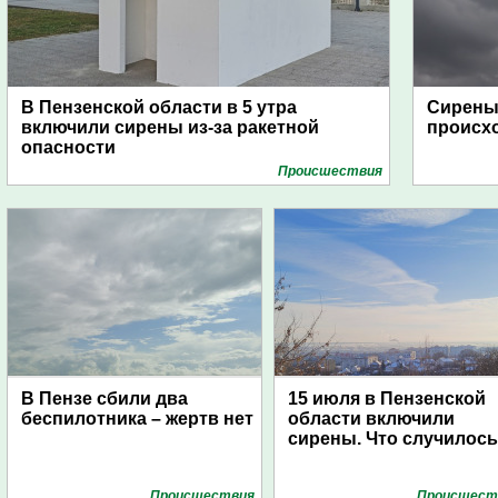
В Пензенской области в 5 утра
Сирены 
включили сирены из-за ракетной
происх
опасности
Проиcшествия
В Пензе сбили два
15 июля в Пензенской
беспилотника – жертв нет
области включили
сирены. Что случилос
Проиcшествия
Проиcшест