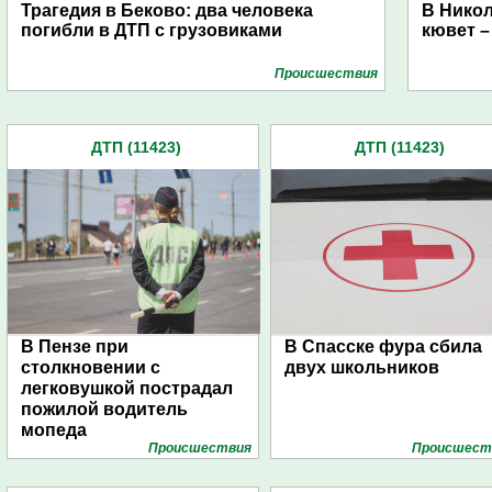
Трагедия в Беково: два человека
В Никол
погибли в ДТП с грузовиками
кювет –
Проиcшествия
ДТП (11423)
ДТП (11423)
В Пензе при
В Спасске фура сбила
столкновении с
двух школьников
легковушкой пострадал
пожилой водитель
мопеда
Проиcшествия
Проиcшест