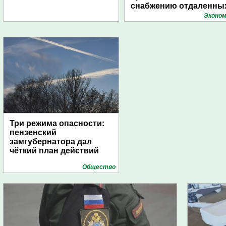
снабжению отдаленны
поселений с помощью
Эконом
дирижаблей
Три режима опасности:
пензенский
замгубернатора дал
чёткий план действий
Общество