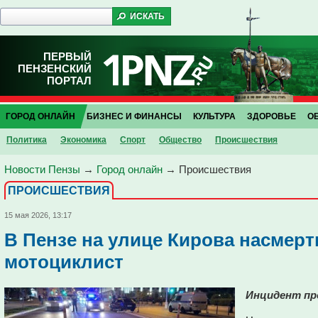
ПЕРВЫЙ
ПЕНЗЕНСКИЙ
ПОРТАЛ
ГОРОД ОНЛАЙН
БИЗНЕС И ФИНАНСЫ
КУЛЬТУРА
ЗДОРОВЬЕ
О
Политика
Экономика
Спорт
Общество
Проиcшествия
Новости Пензы
→
Город онлайн
→
Проиcшествия
ПРОИCШЕСТВИЯ
15 мая 2026, 13:17
В Пензе на улице Кирова насмер
мотоциклист
Инцидент про