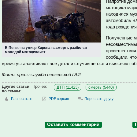
Напротив дома
мотоцикл марк
находился муж
автомобиль В
года рождения
Полученные м
несовместимым
В Пензе на улице Кирова насмерть разбился
происшествия.
молодой мотоциклист
сообщили, что
время устанавливают все детали случившегося и выясняют об
Фото: пресс-служба пензенской ГАИ
Другие статьи
Прочее:
ДТП (11423)
смерть (5440)
по темам:
Распечатать
PDF версия
Переслать другу
Оставить комментарий