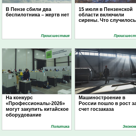
В Пензе сбили два
15 июля в Пензенской
беспилотника – жертв нет
области включили
сирены. Что случилос
Проиcшествия
Проиcшест
На конкурс
Машиностроение в
«Профессионалы-2026»
России пошло в рост з
могут закупить китайское
счет госзаказа
оборудование
Политика
Эконом