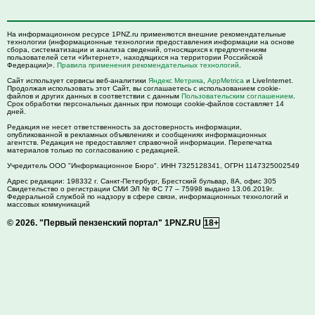
На информационном ресурсе 1PNZ.ru применяются внешние рекомендательные
технологии (информационные технологии предоставления информации на основе
сбора, систематизации и анализа сведений, относящихся к предпочтениям
пользователей сети «Интернет», находящихся на территории Российской
Федерации)».
Правила применения рекомендательных технологий
.
Сайт использует сервисы веб-аналитики
Яндекс Метрика
,
AppMetrica
и LiveInternet.
Продолжая использовать этот Сайт, вы соглашаетесь с использованием cookie-
файлов и других данных в соответствии с данным
Пользовательским соглашением
.
Срок обработки персональных данных при помощи cookie-файлов составляет 14
дней.
Редакция не несет ответственность за достоверность информации,
опубликованной в рекламных объявлениях и сообщениях информационных
агентств. Редакция не предоставляет справочной информации. Перепечатка
материалов только по согласованию с редакцией.
Учредитель ООО "Информационное Бюро". ИНН 7325128341, ОГРН 1147325002549
Адрес редакции:
198332
г. Санкт-Петербург,
Брестский бульвар, 8А, офис 305
Свидетельство о регистрации СМИ ЭЛ № ФС 77 – 75998 выдано 13.06.2019г.
Федеральной службой по надзору в сфере связи, информационных технологий и
массовых коммуникаций
© 2026.
"Первый пензенский портал" 1PNZ.RU
18+