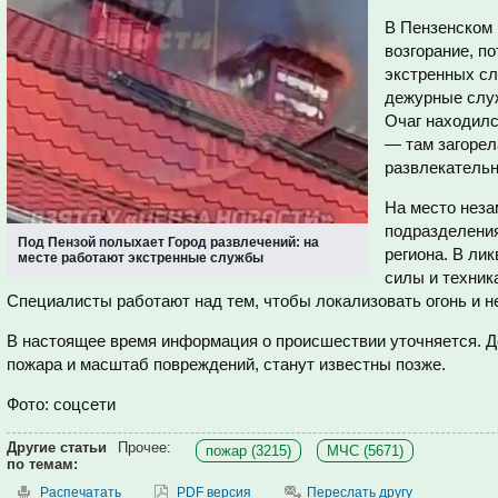
В Пензенском 
возгорание, п
экстренных сл
дежурные служ
Очаг находилс
— там загорел
развлекательн
На место нез
подразделени
Под Пензой полыхает Город развлечений: на
региона. В ли
месте работают экстренные службы
силы и техник
Специалисты работают над тем, чтобы локализовать огонь и не
В настоящее время информация о происшествии уточняется. 
пожара и масштаб повреждений, станут известны позже.
Фото: соцсети
Другие статьи
Прочее:
пожар (3215)
МЧС (5671)
по темам:
Распечатать
PDF версия
Переслать другу