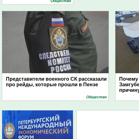
Общество
Представители военного СК рассказали
Почему
про рейды, которые прошли в Пензе
Замгуб
причину
Общество