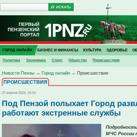
ПЕРВЫЙ
ПЕНЗЕНСКИЙ
ПОРТАЛ
ГОРОД ОНЛАЙН
БИЗНЕС И ФИНАНСЫ
КУЛЬТУРА
ЗДОРОВЬЕ
О
Политика
Экономика
Спорт
Общество
Проиcшествия
Новости Пензы
→
Город онлайн
→
Проиcшествия
ПРОИCШЕСТВИЯ
27 апреля 2026, 16:24
Под Пензой полыхает Город развл
работают экстренные службы
Подробности 
МЧС России п