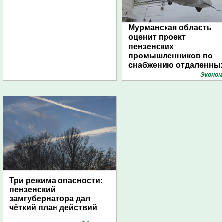
Мурманская область
оценит проект
пензенских
промышленников по
снабжению отдаленны
поселений с помощью
Эконом
дирижаблей
Три режима опасности:
пензенский
замгубернатора дал
чёткий план действий