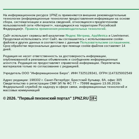
На информационном ресурсе 1PNZ.ru применяются внешние рекомендательные
технологии (информационные технологии предоставления информации на основе
сбора, систематизации и анализа сведений, относящихся к предпочтениям
пользователей сети «Интернет», находящихся на территории Российской
Федерации)».
Правила применения рекомендательных технологий
.
Сайт использует сервисы веб-аналитики
Яндекс Метрика
,
AppMetrica
и LiveInternet.
Продолжая использовать этот Сайт, вы соглашаетесь с использованием cookie-
файлов и других данных в соответствии с данным
Пользовательским соглашением
.
Срок обработки персональных данных при помощи cookie-файлов составляет 14
дней.
Редакция не несет ответственность за достоверность информации,
опубликованной в рекламных объявлениях и сообщениях информационных
агентств. Редакция не предоставляет справочной информации. Перепечатка
материалов только по согласованию с редакцией.
Учредитель ООО "Информационное Бюро". ИНН 7325128341, ОГРН 1147325002549
Адрес редакции:
198332
г. Санкт-Петербург,
Брестский бульвар, 8А, офис 305
Свидетельство о регистрации СМИ ЭЛ № ФС 77 – 75998 выдано 13.06.2019г.
Федеральной службой по надзору в сфере связи, информационных технологий и
массовых коммуникаций
© 2026.
"Первый пензенский портал" 1PNZ.RU
18+