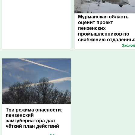
Мурманская область
оценит проект
пензенских
промышленников по
снабжению отдаленны
поселений с помощью
Эконом
дирижаблей
Три режима опасности:
пензенский
замгубернатора дал
чёткий план действий