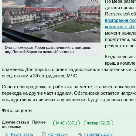
По мере разви
детали происш
Пензенской об
возгорание пр
комплексе «Го
момент начала
посетители, в
результате вс
Огонь пожирает Город развлечений: с пожаром
под Пензой борются около 40 человек
Когда первые 
крыша компле
пламенем. Для борьбы с огнем задействовали значительные с
спецтехники и 39 сотрудников МЧС.
Спасатели продолжают работать на месте, стараясь локализова
перехода на другие части здания. Обстановка остается напря
последствиях и причинах случившегося будут сделаны после з
Фото: соцсети
Другие статьи
Прочее:
МЧС (5671)
пожар (3215)
по темам:
Распечатать
PDF версия
Переслать другу