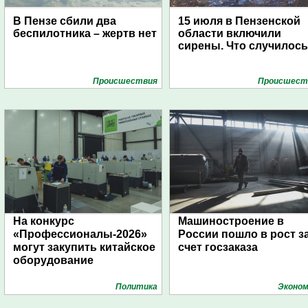
В Пензе сбили два
15 июля в Пензенской
беспилотника – жертв нет
области включили
сирены. Что случилос
Проиcшествия
Проиcшест
На конкурс
Машиностроение в
«Профессионалы-2026»
России пошло в рост з
могут закупить китайское
счет госзаказа
оборудование
Политика
Эконом