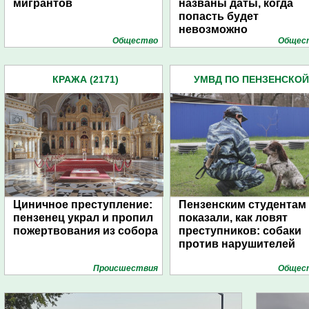
мигрантов
названы даты, когда
попасть будет
невозможно
Общество
Общес
КРАЖА (2171)
УМВД ПО ПЕНЗЕНСКОЙ
ОБЛАСТИ (4445)
Циничное преступление:
Пензенским студентам
пензенец украл и пропил
показали, как ловят
пожертвования из собора
преступников: собаки
против нарушителей
Проиcшествия
Общес