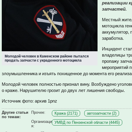
реализации 
запчастей.
Местный жител
мотоцикла ген
аккумулятор, 
заработка.
Инцидент стал
владелицы тр
Молодой человек в Каменском районе пытался
продать запчасти с украденного мотоцикла
пропажу запча
мероприятий п
злоумышленника и изъять похищенное до момента его реализа
Молодой человек полностью признал вину. Возбуждено уголовн
о краже. Нарушителю грозит до двух лет лишения свободы.
Источник фото: архив 1pnz
Другие статьи
Прочее:
Кража (2171)
автозапчасти (2)
по темам:
Организаци
УМВД по Пензенской области (4445)
я: