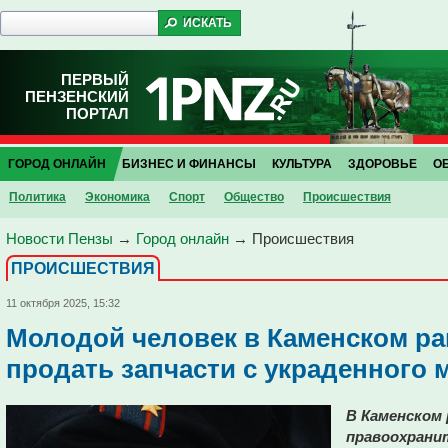
ПЕРВЫЙ
ПЕНЗЕНСКИЙ
ПОРТАЛ
ГОРОД ОНЛАЙН
БИЗНЕС И ФИНАНСЫ
КУЛЬТУРА
ЗДОРОВЬЕ
О
Политика
Экономика
Спорт
Общество
Проиcшествия
Новости Пензы
→
Город онлайн
→
Проиcшествия
ПРОИCШЕСТВИЯ
11 октября 2025, 15:32
Молодой человек в Каменском р
продать запчасти с украденного 
В Каменском 
правоохрани