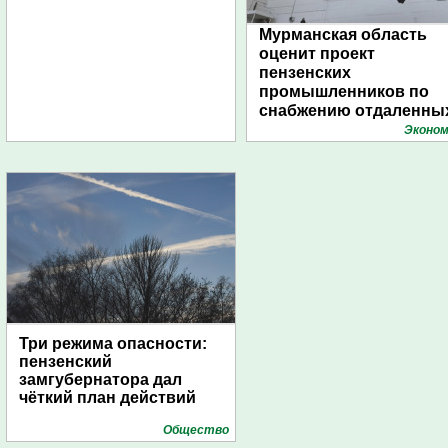
Мурманская область
оценит проект
пензенских
промышленников по
снабжению отдаленны
поселений с помощью
Эконом
дирижаблей
Три режима опасности:
пензенский
замгубернатора дал
чёткий план действий
Общество