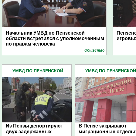
Начальник УМВД по Пензенской
Пензенс
области встретился с уполномоченным
игровых
по правам человека
Общество
УМВД ПО ПЕНЗЕНСКОЙ
УМВД ПО ПЕНЗЕНСКОЙ
ОБЛАСТИ (4445)
ОБЛАСТИ (4445)
Из Пензы депортируют
В Пензе закрывают
двух задержанных
миграционные отделы