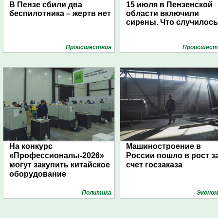
В Пензе сбили два
15 июля в Пензенской
беспилотника – жертв нет
области включили
сирены. Что случилос
Проиcшествия
Проиcшест
На конкурс
Машиностроение в
«Профессионалы-2026»
России пошло в рост з
могут закупить китайское
счет госзаказа
оборудование
Политика
Эконом