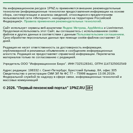
На информационном ресурсе 1PNZ.ru применяются внешние рекомендательные
технологии (информационные технологии предоставления информации на основе
сбора, систематизации и анализа сведений, относящихся к предпочтениям
пользователей сети «Интернет», находящихся на территории Российской
Федерации)».
Правила применения рекомендательных технологий
.
Сайт использует сервисы веб-аналитики
Яндекс Метрика
,
AppMetrica
и LiveInternet.
Продолжая использовать этот Сайт, вы соглашаетесь с использованием cookie-
файлов и других данных в соответствии с данным
Пользовательским соглашением
.
Срок обработки персональных данных при помощи cookie-файлов составляет 14
дней.
Редакция не несет ответственность за достоверность информации,
опубликованной в рекламных объявлениях и сообщениях информационных
агентств. Редакция не предоставляет справочной информации. Перепечатка
материалов только по согласованию с редакцией.
Учредитель ООО "Информационное Бюро". ИНН 7325128341, ОГРН 1147325002549
Адрес редакции:
198332
г. Санкт-Петербург,
Брестский бульвар, 8А, офис 305
Свидетельство о регистрации СМИ ЭЛ № ФС 77 – 75998 выдано 13.06.2019г.
Федеральной службой по надзору в сфере связи, информационных технологий и
массовых коммуникаций
© 2026.
"Первый пензенский портал" 1PNZ.RU
18+