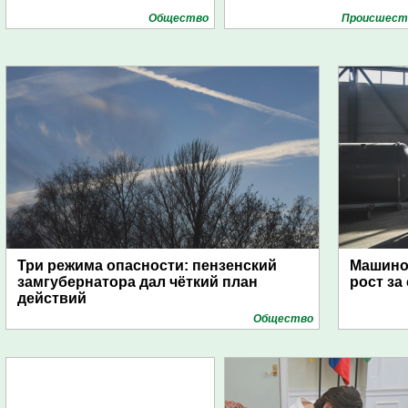
Общество
Проиcшест
Три режима опасности: пензенский
Машино
замгубернатора дал чёткий план
рост за
действий
Общество