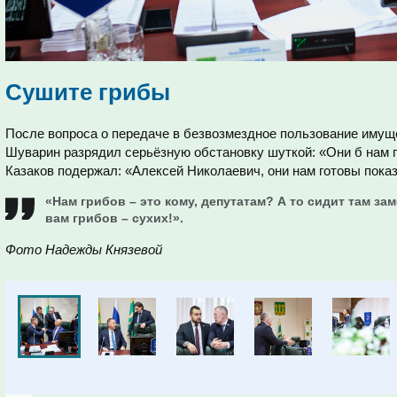
Сушите грибы
После вопроса о передаче в безвозмездное пользование иму
Шуварин разрядил серьёзную обстановку шуткой: «Они б нам г
Казаков подержал: «Алексей Николаевич, они нам готовы показ
«Нам грибов – это кому, депутатам? А то сидит там за
вам грибов – сухих!».
Фото Надежды Князевой