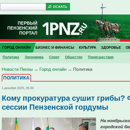
ПЕРВЫЙ
ПЕНЗЕНСКИЙ
ПОРТАЛ
ГОРОД ОНЛАЙН
БИЗНЕС И ФИНАНСЫ
КУЛЬТУРА
ЗДОРОВЬЕ
О
Политика
Экономика
Спорт
Общество
Проиcшествия
Новости Пензы
→
Город онлайн
→
Политика
ПОЛИТИКА
1 декабря 2025, 05:00
Кому прокуратура сушит грибы? 
сессии Пензенской гордумы
На ноябрьско
городской б