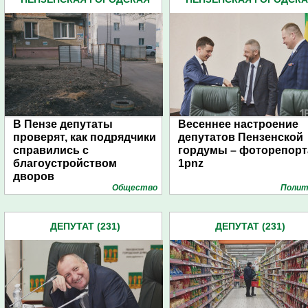
ДУМА (483)
ДУМА (483)
В Пензе депутаты
Весеннее настроение
проверят, как подрядчики
депутатов Пензенской
справились с
гордумы – фоторепор
благоустройством
1pnz
дворов
Общество
Полит
ДЕПУТАТ (231)
ДЕПУТАТ (231)