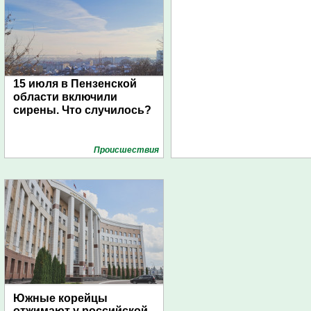
15 июля в Пензенской
области включили
сирены. Что случилось?
Проиcшествия
Южные корейцы
отжимают у российской