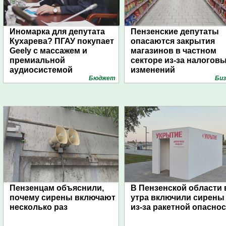
Иномарка для депутата
Пензенские депутаты
Кухарева? ПГАУ покупает
опасаются закрытия
Geely с массажем и
магазинов в частном
премиальной
секторе из-за налогов
аудиосистемой
изменений
Бюджет
Биз
Пензенцам объяснили,
В Пензенской области 
почему сирены включают
утра включили сирены
несколько раз
из-за ракетной опасно