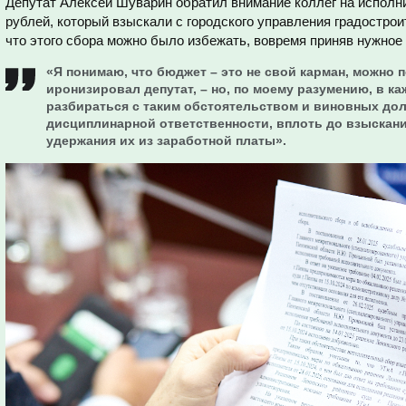
Депутат Алексей Шуварин обратил внимание коллег на исполни
рублей, который взыскали с городского управления градострои
что этого сбора можно было избежать, вовремя приняв нужное
«Я понимаю, что бюджет – это не свой карман, можно 
иронизировал депутат, – но, по моему разумению, в к
разбираться с таким обстоятельством и виновных до
дисциплинарной ответственности, вплоть до взыскани
удержания их из заработной платы».