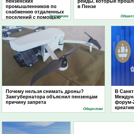
пензенских
рейды, которые прошл
промышленников по
в Пензе
снабжению отдаленных
Экономика
Общес
поселений с помощью
дирижаблей
Почему нельзя снимать дроны?
В Санкт
Замгубернатора объяснил пензенцам
Междун
причину запрета
форум-2
креати
Общество