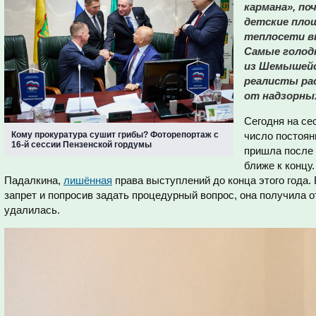
кармана», по
детские площ
теплосети в
Самые голод
из Шемышейс
реалисты ра
от надзорных
Сегодня на сес
Кому прокуратура сушит грибы? Фоторепортаж с
число постоян
16-й сессии Пензенской гордумы
пришла после 
ближе к концу
Падалкина,
лишённая
права выступлений до конца этого года.
запрет и попросив задать процедурный вопрос, она получила 
удалилась.