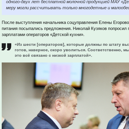
одного-двух лет бесплатной молочной продукцией МАУ «Де
меру могли рассчитывать только многодетные и малообес
После выступления начальника соцуправления Елены Егорово
питания посыпались предложения. Николай Кузяков попросил п
зарплатами операторов «Детской кухни».
«Из шести [операторов], которые должны по штату вых
готов, наверное, скоро уволиться. Соответственно, мы
это всё связано с низкой зарплатой».