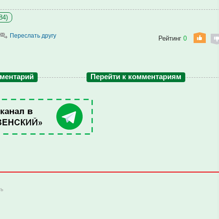
84)
Переслать другу
Рейтинг
0
мментарий
Перейти к комментариям
ть