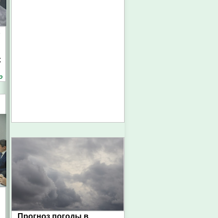
ь
х
о
Прогноз погоды в