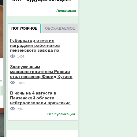
Экономика
ПОПУЛЯРНОЕ
ОБСУЖДАЕМОЕ
Губернатор отметил
наградами работников
пензенского завода по
производству станков
1403
Заслуженным
машиностроителем России
стал пензенец Фярид Кутаев
я
1048
В ночь на 4 августа в
Пензенской области
нейтрализовали вражеские
дроны
734
Все публикации