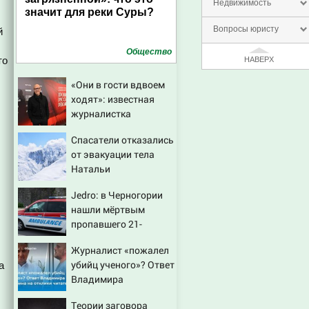
Недвижимость
значит для реки Суры?
Вопросы юристу
й
Общество
то
НАВЕРХ
«Они в гости вдвоем
ходят»: известная
журналистка
подтвердила роман
Спасатели отказались
Бондарчука и
от эвакуации тела
Исаковой
Натальи
Наговицыной с
Jedro: в Черногории
семитысячника
нашли мёртвым
пропавшего 21-
летнего россиянина
Журналист «пожалел
убийц ученого»? Ответ
а
Владимира
Ворсобина на отклики
Теории заговора
читателей