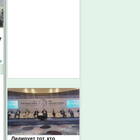
7
о
Лидирует тот, кто