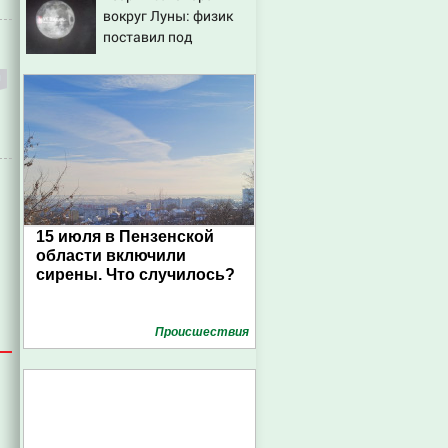
вокруг Луны: физик
поставил под
сомнение снимки
NASA
15 июля в Пензенской
области включили
сирены. Что случилось?
Проиcшествия