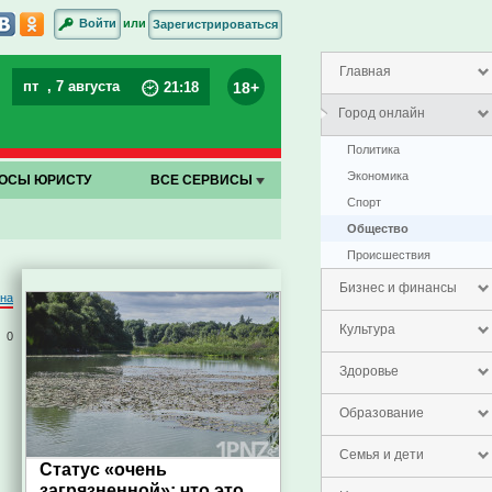
или
Войти
Зарегистрироваться
Главная
пт
, 7 августа
18+
21
:
18
Город онлайн
Политика
Экономика
ОСЫ ЮРИСТУ
ВСЕ СЕРВИСЫ
Спорт
Общество
Проиcшествия
Бизнес и финансы
на
Культура
0
Здоровье
Образование
Семья и дети
Статус «очень
загрязненной»: что это