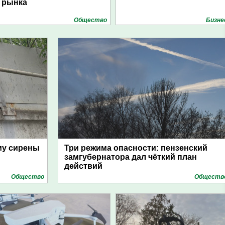
рынка
Общество
Бизне
му сирены
Три режима опасности: пензенский
замгубернатора дал чёткий план
действий
Общество
Обществ