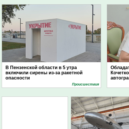
В Пензенской области в 5 утра
Обладат
включили сирены из-за ракетной
Кочетко
опасности
автогр
Проиcшествия