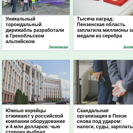
Уникальный
Тысяча наград:
тороидальный
Пензенская область
дирижабль разработали
заплатила миллионы з
в Гренобльском
медали из серебра
альпийском
университете
Экономика
Бюд
Южные корейцы
Скандальная
отжимают у российской
организация в Пензе
компании оборудование
снова под ударом:
и 4 млн долларов: чью
налоги, суды, зарплат
сторону выбрал