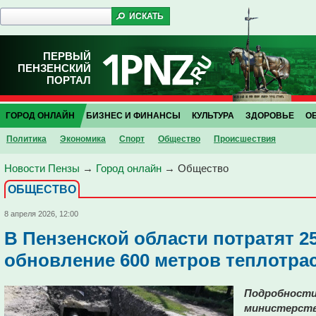
ПЕРВЫЙ
ПЕНЗЕНСКИЙ
ПОРТАЛ
ГОРОД ОНЛАЙН
БИЗНЕС И ФИНАНСЫ
КУЛЬТУРА
ЗДОРОВЬЕ
О
Политика
Экономика
Спорт
Общество
Проиcшествия
Новости Пензы
→
Город онлайн
→
Общество
ОБЩЕСТВО
8 апреля 2026, 12:00
В Пензенской области потратят 2
обновление 600 метров теплотра
Подробности 
министерств