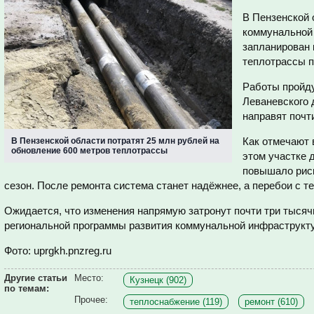
В Пензенской 
коммунальной 
запланирован 
теплотрассы п
Работы пройду
Леваневского 
направят почт
Как отмечают 
В Пензенской области потратят 25 млн рублей на
обновление 600 метров теплотрассы
этом участке 
повышало риск
сезон. После ремонта система станет надёжнее, а перебои с т
Ожидается, что изменения напрямую затронут почти три тысяч
региональной программы развития коммунальной инфраструкт
Фото: uprgkh.pnzreg.ru
Другие статьи
Место:
Кузнецк (902)
по темам:
Прочее:
теплоснабжение (119)
ремонт (610)