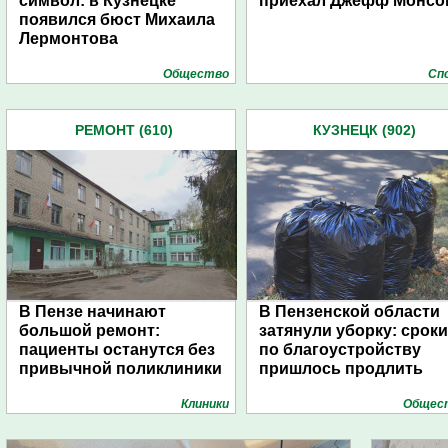
символ: в Кузнецке
приехал Джефф Монсо
появился бюст Михаила
Лермонтова
Общество
Сп
РЕМОНТ (610)
КУЗНЕЦК (902)
В Пензе начинают
В Пензенской области
большой ремонт:
затянули уборку: сроки
пациенты останутся без
по благоустройству
привычной поликлиники
пришлось продлить
Клиники
Общес