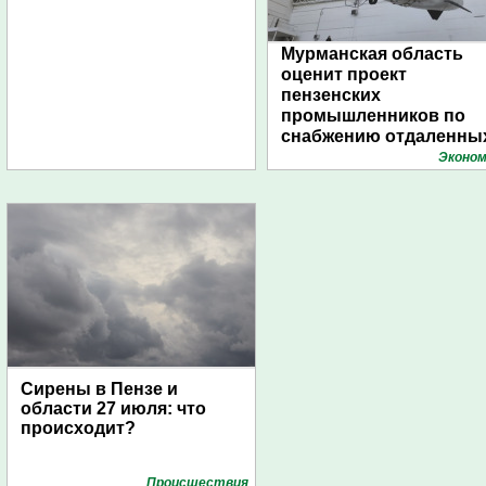
Мурманская область
оценит проект
пензенских
промышленников по
снабжению отдаленны
поселений с помощью
Эконом
дирижаблей
Сирены в Пензе и
области 27 июля: что
происходит?
Проиcшествия