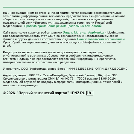
На информационном ресурсе 1PNZ.ru применяются внешние рекомендательные
технологии (информационные технологии предоставления информации на основе
сбора, систематизации и анализа сведений, относящихся к предпочтениям
пользователей сети «Интернет», находящихся на территории Российской
Федерации)».
Правила применения рекомендательных технологий
.
Сайт использует сервисы веб-аналитики
Яндекс Метрика
,
AppMetrica
и LiveInternet.
Продолжая использовать этот Сайт, вы соглашаетесь с использованием cookie-
файлов и других данных в соответствии с данным
Пользовательским соглашением
.
Срок обработки персональных данных при помощи cookie-файлов составляет 14
дней.
Редакция не несет ответственность за достоверность информации,
опубликованной в рекламных объявлениях и сообщениях информационных
агентств. Редакция не предоставляет справочной информации. Перепечатка
материалов только по согласованию с редакцией.
Учредитель ООО "Информационное Бюро". ИНН 7325128341, ОГРН 1147325002549
Адрес редакции:
198332
г. Санкт-Петербург,
Брестский бульвар, 8А, офис 305
Свидетельство о регистрации СМИ ЭЛ № ФС 77 – 75998 выдано 13.06.2019г.
Федеральной службой по надзору в сфере связи, информационных технологий и
массовых коммуникаций
© 2026.
"Первый пензенский портал" 1PNZ.RU
18+