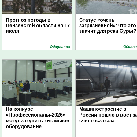
Прогноз погоды в
Статус «очень
Пензенской области на 17
загрязненной»: что это
июля
значит для реки Суры?
Общество
Общес
На конкурс
Машиностроение в
«Профессионалы-2026»
России пошло в рост з
могут закупить китайское
счет госзаказа
оборудование