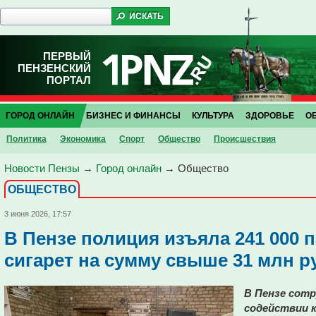
ПЕРВЫЙ
ПЕНЗЕНСКИЙ
ПОРТАЛ
ГОРОД ОНЛАЙН
БИЗНЕС И ФИНАНСЫ
КУЛЬТУРА
ЗДОРОВЬЕ
О
Политика
Экономика
Спорт
Общество
Проиcшествия
Новости Пензы
→
Город онлайн
→
Общество
ОБЩЕСТВО
3 июня 2026, 17:57
В Пензе полиция изъяла 241 000 
сигарет на сумму свыше 31 млн р
В Пензе сот
содействии к