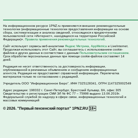
На информационном ресурсе 1PNZ.ru применяются внешние рекомендательные
технологии (информационные технологии предоставления информации на основе
сбора, систематизации и анализа сведений, относящихся к предпочтениям
пользователей сети «Интернет», находящихся на территории Российской
Федерации)».
Правила применения рекомендательных технологий
.
Сайт использует сервисы веб-аналитики
Яндекс Метрика
,
AppMetrica
и LiveInternet.
Продолжая использовать этот Сайт, вы соглашаетесь с использованием cookie-
файлов и других данных в соответствии с данным
Пользовательским соглашением
.
Срок обработки персональных данных при помощи cookie-файлов составляет 14
дней.
Редакция не несет ответственность за достоверность информации,
опубликованной в рекламных объявлениях и сообщениях информационных
агентств. Редакция не предоставляет справочной информации. Перепечатка
материалов только по согласованию с редакцией.
Учредитель ООО "Информационное Бюро". ИНН 7325128341, ОГРН 1147325002549
Адрес редакции:
198332
г. Санкт-Петербург,
Брестский бульвар, 8А, офис 305
Свидетельство о регистрации СМИ ЭЛ № ФС 77 – 75998 выдано 13.06.2019г.
Федеральной службой по надзору в сфере связи, информационных технологий и
массовых коммуникаций
© 2026.
"Первый пензенский портал" 1PNZ.RU
18+