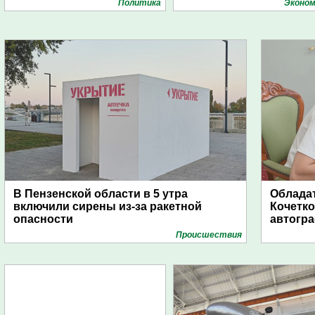
Политика
Эконом
В Пензенской области в 5 утра
Обладат
включили сирены из-за ракетной
Кочетко
опасности
автогр
Проиcшествия