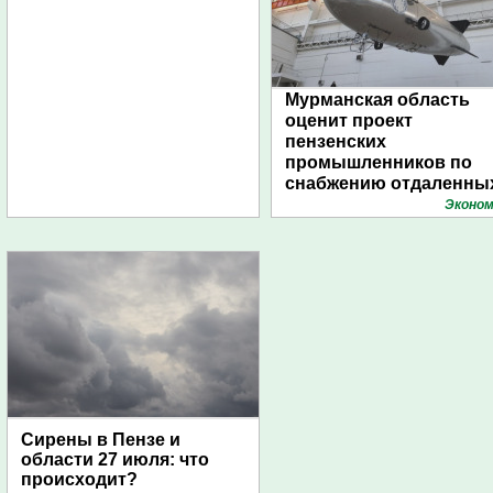
Мурманская область
оценит проект
пензенских
промышленников по
снабжению отдаленны
поселений с помощью
Эконом
дирижаблей
Сирены в Пензе и
области 27 июля: что
происходит?