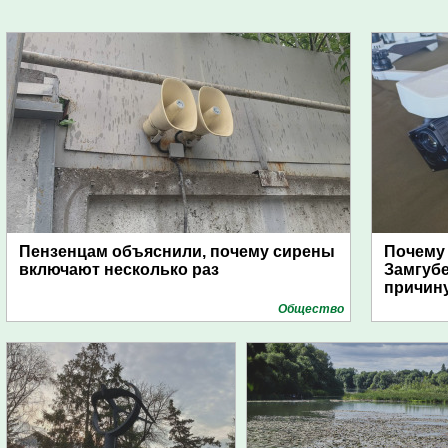
Пензенцам объяснили, почему сирены
Почему
включают несколько раз
Замгуб
причину
Общество