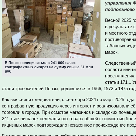
управления 
подпольного
Весной 2025 г
в результате 
и местного от
противоправна
табачных изде
марок.
Следственный
В Пензе полиция изъяла 241 000 пачек
контрафактных сигарет на сумму свыше 31 млн
области иници
руб
преступления,
статьи 171.1 
стали трое жителей Пензы, родившихся в 1966, 1972 и 1975 год
Как выяснили следователи, с сентября 2024 по март 2025 год
контрафактную продукцию через интернет и реализовывали её 
торговли в городе. При осмотре магазинов и складских помещ
241 тысячи пачек нелегального товара общей стоимостью боле
акцизных марок подтверждало незаконное происхождение про
В отношении задержанных избрана мера пресечения в виде под