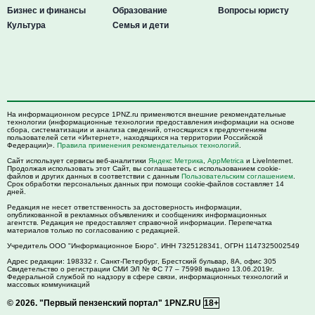
Бизнес и финансы
Образование
Вопросы юристу
Культура
Семья и дети
На информационном ресурсе 1PNZ.ru применяются внешние рекомендательные
технологии (информационные технологии предоставления информации на основе
сбора, систематизации и анализа сведений, относящихся к предпочтениям
пользователей сети «Интернет», находящихся на территории Российской
Федерации)».
Правила применения рекомендательных технологий
.
Сайт использует сервисы веб-аналитики
Яндекс Метрика
,
AppMetrica
и LiveInternet.
Продолжая использовать этот Сайт, вы соглашаетесь с использованием cookie-
файлов и других данных в соответствии с данным
Пользовательским соглашением
.
Срок обработки персональных данных при помощи cookie-файлов составляет 14
дней.
Редакция не несет ответственность за достоверность информации,
опубликованной в рекламных объявлениях и сообщениях информационных
агентств. Редакция не предоставляет справочной информации. Перепечатка
материалов только по согласованию с редакцией.
Учредитель ООО "Информационное Бюро". ИНН 7325128341, ОГРН 1147325002549
Адрес редакции:
198332
г. Санкт-Петербург,
Брестский бульвар, 8А, офис 305
Свидетельство о регистрации СМИ ЭЛ № ФС 77 – 75998 выдано 13.06.2019г.
Федеральной службой по надзору в сфере связи, информационных технологий и
массовых коммуникаций
© 2026.
"Первый пензенский портал" 1PNZ.RU
18+