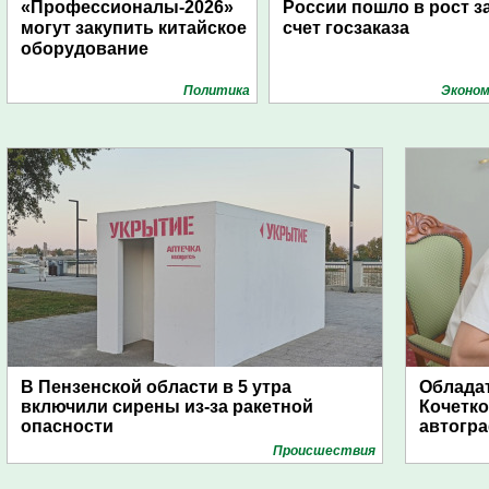
«Профессионалы-2026»
России пошло в рост з
могут закупить китайское
счет госзаказа
оборудование
Политика
Эконом
В Пензенской области в 5 утра
Обладат
включили сирены из-за ракетной
Кочетко
опасности
автогр
Проиcшествия