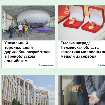
Уникальный
Тысяча наград:
тороидальный
Пензенская область
дирижабль разработали
заплатила миллионы з
в Гренобльском
медали из серебра
альпийском
университете
Экономика
Бюд