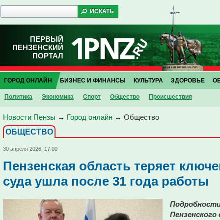
ПЕРВЫЙ
ПЕНЗЕНСКИЙ
ПОРТАЛ
ГОРОД ОНЛАЙН
БИЗНЕС И ФИНАНСЫ
КУЛЬТУРА
ЗДОРОВЬЕ
О
Политика
Экономика
Спорт
Общество
Проиcшествия
Новости Пензы
→
Город онлайн
→
Общество
ОБЩЕСТВО
30 апреля 2026, 17:00
Пензенская область теряет ключе
суда ушла после 31 года работы
Подробности 
Пензенского 