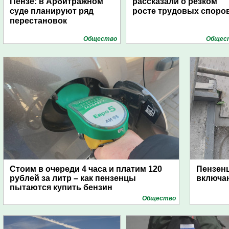
Пензе: в Арбитражном
рассказали о резком
суде планируют ряд
росте трудовых споро
перестановок
Общество
Общес
Стоим в очереди 4 часа и платим 120
Пензен
рублей за литр – как пензенцы
включаю
пытаются купить бензин
Общество