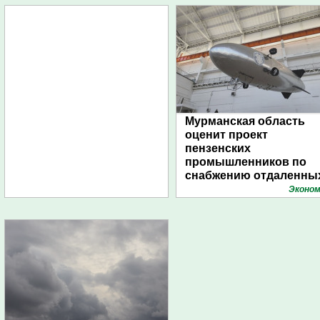
Мурманская область
оценит проект
пензенских
промышленников по
снабжению отдаленны
поселений с помощью
Эконом
дирижаблей