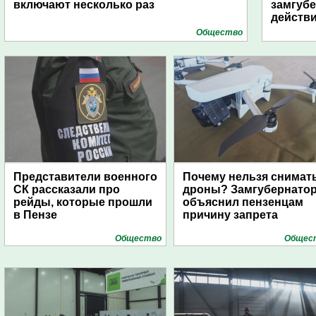
включают несколько раз
замгубе
действ
Общество
Представители военного
Почему нельзя снимат
СК рассказали про
дроны? Замгубернато
рейды, которые прошли
объяснил пензенцам
в Пензе
причину запрета
Общество
Общес