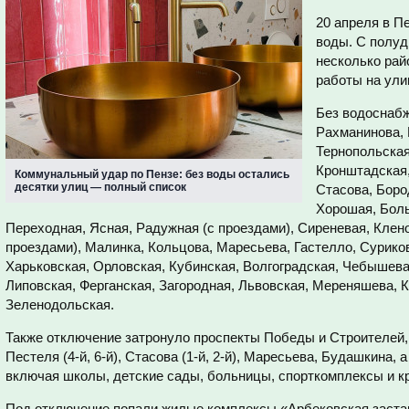
20 апреля в П
воды. С полуд
несколько рай
работы на ули
Без водоснабж
Рахманинова, 
Тернопольская
Кронштадская,
Коммунальный удар по Пензе: без воды остались
десятки улиц — полный список
Стасова, Боро
Хорошая, Бол
Переходная, Ясная, Радужная (с проездами), Сиреневая, Клен
проездами), Малинка, Кольцова, Маресьева, Гастелло, Сурико
Харьковская, Орловская, Кубинская, Волгоградская, Чебышев
Липовская, Ферганская, Загородная, Львовская, Мереняшева, 
Зеленодольская.
Также отключение затронуло проспекты Победы и Строителей, п
Пестеля (4-й, 6-й), Стасова (1-й, 2-й), Маресьева, Будашкина,
включая школы, детские сады, больницы, спорткомплексы и к
Под отключение попали жилые комплексы «Арбековская застав