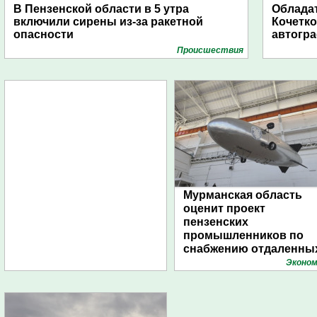
В Пензенской области в 5 утра
Обладат
включили сирены из-за ракетной
Кочетко
опасности
автогр
Проиcшествия
Мурманская область
оценит проект
пензенских
промышленников по
снабжению отдаленны
поселений с помощью
Эконом
дирижаблей