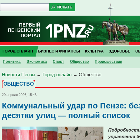
ПЕРВЫЙ
ПЕНЗЕНСКИЙ
ПОРТАЛ
ГОРОД ОНЛАЙН
БИЗНЕС И ФИНАНСЫ
КУЛЬТУРА
ЗДОРОВЬЕ
О
Политика
Экономика
Спорт
Общество
Проиcшествия
Новости Пензы
→
Город онлайн
→
Общество
ОБЩЕСТВО
20 апреля 2026, 15:43
Коммунальный удар по Пензе: бе
десятки улиц — полный список
Подробности
управления 