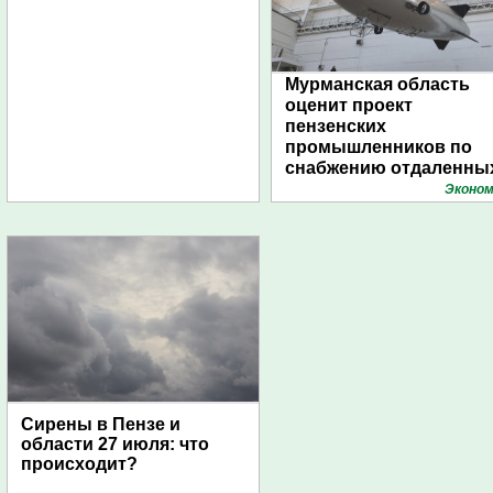
Мурманская область
оценит проект
пензенских
промышленников по
снабжению отдаленны
поселений с помощью
Эконом
дирижаблей
Сирены в Пензе и
области 27 июля: что
происходит?