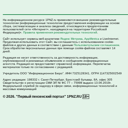
На информационном ресурсе 1PNZ.ru применяются внешние рекомендательные
технологии (информационные технологии предоставления информации на основе
сбора, систематизации и анализа сведений, относящихся к предпочтениям
пользователей сети «Интернет», находящихся на территории Российской
Федерации)».
Правила применения рекомендательных технологий
.
Сайт использует сервисы веб-аналитики
Яндекс Метрика
,
AppMetrica
и LiveInternet.
Продолжая использовать этот Сайт, вы соглашаетесь с использованием cookie-
файлов и других данных в соответствии с данным
Пользовательским соглашением
.
Срок обработки персональных данных при помощи cookie-файлов составляет 14
дней.
Редакция не несет ответственность за достоверность информации,
опубликованной в рекламных объявлениях и сообщениях информационных
агентств. Редакция не предоставляет справочной информации. Перепечатка
материалов только по согласованию с редакцией.
Учредитель ООО "Информационное Бюро". ИНН 7325128341, ОГРН 1147325002549
Адрес редакции:
198332
г. Санкт-Петербург,
Брестский бульвар, 8А, офис 305
Свидетельство о регистрации СМИ ЭЛ № ФС 77 – 75998 выдано 13.06.2019г.
Федеральной службой по надзору в сфере связи, информационных технологий и
массовых коммуникаций
© 2026.
"Первый пензенский портал" 1PNZ.RU
18+