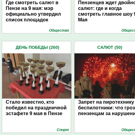
Где смотреть салют в
Пензенцев ждет двойн
Пензе на 9 мая: мэр
салют: где и когда
официально утвердил
смотреть главное шоу 
список площадок
Мая
Общество
Общес
ДЕНЬ ПОБЕДЫ (260)
САЛЮТ (50)
Стало известно, кто
Запрет на пиротехнику
победил на праздничной
беспилотники: что гро
эстафете 9 мая в Пензе
пензенцам за нарушен
Спорт
Общес