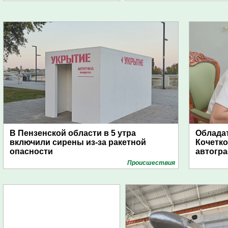
В Пензенской области в 5 утра
Обладат
включили сирены из-за ракетной
Кочетко
опасности
автогр
Проиcшествия