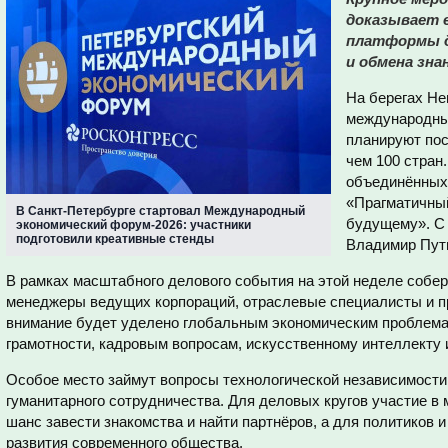
доказывает е
платформы д
и обмена зна
На берегах Не
международны
планируют пос
чем 100 стран
объединённых 
«Прагматичный
В Санкт-Петербурге стартовал Международный
будущему». С 
экономический форум-2026: участники
подготовили креативные стенды
Владимир Пут
В рамках масштабного делового события на этой неделе соберу
менеджеры ведущих корпораций, отраслевые специалисты и 
внимание будет уделено глобальным экономическим проблема
грамотности, кадровым вопросам, искусственному интеллекту 
Особое место займут вопросы технологической независимости,
гуманитарного сотрудничества. Для деловых кругов участие в
шанс завести знакомства и найти партнёров, а для политиков 
развития современного общества.