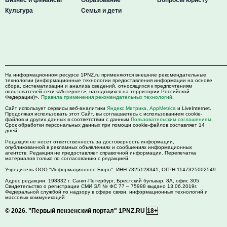
Культура
Семья и дети
На информационном ресурсе 1PNZ.ru применяются внешние рекомендательные
технологии (информационные технологии предоставления информации на основе
сбора, систематизации и анализа сведений, относящихся к предпочтениям
пользователей сети «Интернет», находящихся на территории Российской
Федерации)».
Правила применения рекомендательных технологий
.
Сайт использует сервисы веб-аналитики
Яндекс Метрика
,
AppMetrica
и LiveInternet.
Продолжая использовать этот Сайт, вы соглашаетесь с использованием cookie-
файлов и других данных в соответствии с данным
Пользовательским соглашением
.
Срок обработки персональных данных при помощи cookie-файлов составляет 14
дней.
Редакция не несет ответственность за достоверность информации,
опубликованной в рекламных объявлениях и сообщениях информационных
агентств. Редакция не предоставляет справочной информации. Перепечатка
материалов только по согласованию с редакцией.
Учредитель ООО "Информационное Бюро". ИНН 7325128341, ОГРН 1147325002549
Адрес редакции:
198332
г. Санкт-Петербург,
Брестский бульвар, 8А, офис 305
Свидетельство о регистрации СМИ ЭЛ № ФС 77 – 75998 выдано 13.06.2019г.
Федеральной службой по надзору в сфере связи, информационных технологий и
массовых коммуникаций
© 2026.
"Первый пензенский портал" 1PNZ.RU
18+