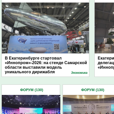
В Екатеринбурге стартовал
Екатери
«Иннопром»-2026: на стенде Самарской
делега
области выставили модель
«Инноп
уникального дирижабля
Экономика
ФОРУМ (130)
ФОРУМ (130)