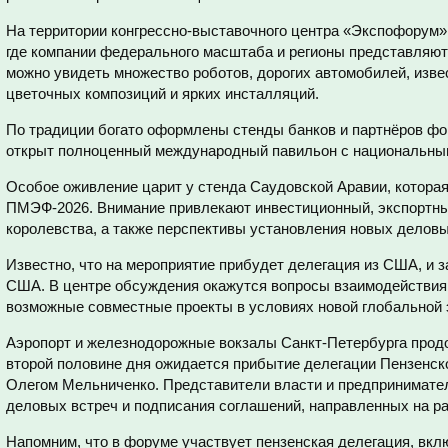
На территории конгрессно-выставочного центра «Экспофорум»
где компании федерального масштаба и регионы представляют 
можно увидеть множество роботов, дорогих автомобилей, изв
цветочных композиций и ярких инсталляций.
По традиции богато оформлены стенды банков и партнёров фор
открыт полноценный международный павильон с национальны
Особое оживление царит у стенда Саудовской Аравии, которая
ПМЭФ-2026. Внимание привлекают инвестиционный, экспортны
королевства, а также перспективы установления новых деловы
Известно, что на мероприятие прибудет делегация из США, и 
США. В центре обсуждения окажутся вопросы взаимодействия 
возможные совместные проекты в условиях новой глобальной 
Аэропорт и железнодорожные вокзалы Санкт-Петербурга продо
второй половине дня ожидается прибытие делегации Пензенско
Олегом Мельниченко. Представители власти и предпринимат
деловых встреч и подписания соглашений, направленных на ра
Напомним, что в форуме участвует пензенская делегация, вк