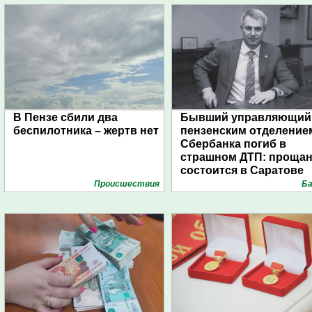
В Пензе сбили два
Бывший управляющий
беспилотника – жертв нет
пензенским отделение
Сбербанка погиб в
страшном ДТП: проща
состоится в Саратове
Проиcшествия
Ба