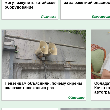
могут закупить китайское
из-за ракетной опасно
оборудование
Политика
Проиcшест
Пензенцам объяснили, почему сирены
Обладат
включают несколько раз
Кочетко
автогр
Общество