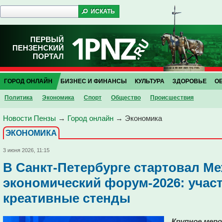
ПЕРВЫЙ
ПЕНЗЕНСКИЙ
ПОРТАЛ
ГОРОД ОНЛАЙН
БИЗНЕС И ФИНАНСЫ
КУЛЬТУРА
ЗДОРОВЬЕ
О
Политика
Экономика
Спорт
Общество
Проиcшествия
Новости Пензы
→
Город онлайн
→
Экономика
ЭКОНОМИКА
3 июня 2026, 11:15
В Санкт-Петербурге стартовал 
экономический форум-2026: учас
креативные стенды
Крупное мер