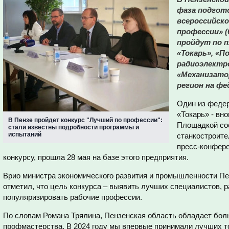
фаза подгот
всероссийско
профессии» (
пройдут по 
«Токарь», «П
радиоэлектр
«Механизато
регион на фе
Один из федер
«Токарь» - вн
В Пензе пройдет конкурс "Лучший по профессии":
Площадкой сос
стали известны подробности программы и
испытаний
станкостроите
пресс-конфере
конкурсу, прошла 28 мая на базе этого предприятия.
Врио министра экономического развития и промышленности Пе
отметил, что цель конкурса – выявить лучших специалистов, р
популяризировать рабочие профессии.
По словам Романа Трялина, Пензенская область обладает бо
профмастерства. В 2024 году мы впервые принимали лучших т