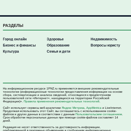
РАЗДЕЛЫ
Город онлайн
Здоровье
Недвижимость
Бизнес и финансы
Образование
Вопросы юристу
Культура
Семья и дети
На информационном ресурсе 1PNZ.ru применяются внешние рекомендательные
технологии (информационные технологии предоставления информации на основе
сбора, систематизации и анализа сведений, относящихся к предпочтениям
пользователей сети «Интернет», находящихся на территории Российской
Федерации)».
Правила применения рекомендательных технологий
.
Сайт использует сервисы веб-аналитики
Яндекс Метрика
,
AppMetrica
и LiveInternet.
Продолжая использовать этот Сайт, вы соглашаетесь с использованием cookie-
файлов и других данных в соответствии с данным
Пользовательским соглашением
.
Срок обработки персональных данных при помощи cookie-файлов составляет 14
дней.
Редакция не несет ответственность за достоверность информации,
опубликованной в рекламных объявлениях и сообщениях информационных