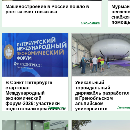
Машиностроение в России пошло в
Мурманс
рост за счет госзаказа
пензен
снабже
помощь
Экономика
В Санкт-Петербурге
Уникальный
стартовал
тороидальный
Международный
дирижабль разработал
экономический
в Гренобльском
форум-2026: участники
альпийском
Экономика
Эконом
подготовили креативные
университете
стенды