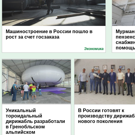
Машиностроение в России пошло в
Мурманс
рост за счет госзаказа
пензен
снабже
помощь
Экономика
Уникальный
В России готовят к
тороидальный
производству дирижа
дирижабль разработали
нового поколения
в Гренобльском
альпийском