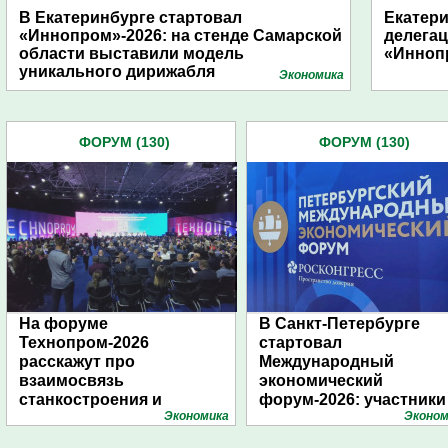
В Екатеринбурге стартовал
Екатери
«Иннопром»-2026: на стенде Самарской
делега
области выставили модель
«Инноп
уникального дирижабля
Экономика
ФОРУМ (130)
ФОРУМ (130)
На форуме
В Санкт-Петербурге
Технопром-2026
стартовал
расскажут про
Международный
взаимосвязь
экономический
станкостроения и
форум-2026: участники
Экономика
Эконом
дирижаблестроения
подготовили креативн
стенды