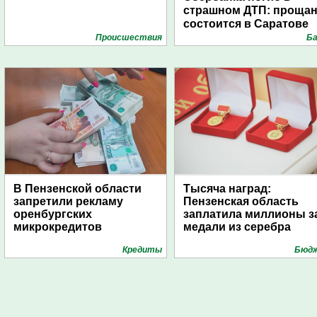
страшном ДТП: проща
состоится в Саратове
Проиcшествия
Ба
В Пензенской области
Тысяча наград:
запретили рекламу
Пензенская область
оренбургских
заплатила миллионы з
микрокредитов
медали из серебра
Кредиты
Бюд