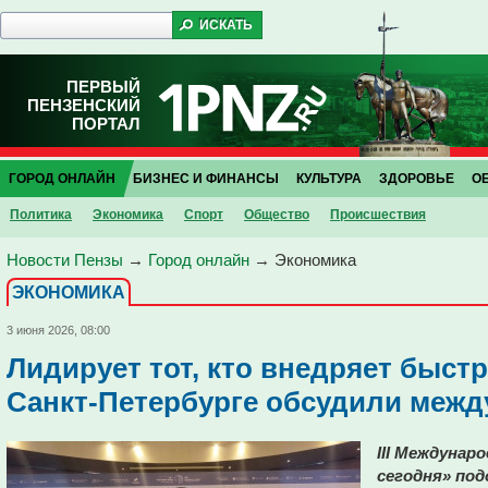
ПЕРВЫЙ
ПЕНЗЕНСКИЙ
ПОРТАЛ
ГОРОД ОНЛАЙН
БИЗНЕС И ФИНАНСЫ
КУЛЬТУРА
ЗДОРОВЬЕ
О
Политика
Экономика
Спорт
Общество
Проиcшествия
Новости Пензы
→
Город онлайн
→
Экономика
ЭКОНОМИКА
3 июня 2026, 08:00
Лидирует тот, кто внедряет быстр
Санкт-Петербурге обсудили межд
III Междунар
сегодня» под