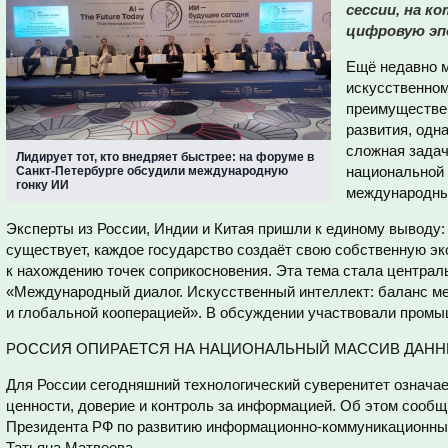
сессии, на к
цифровую эп
Ещё недавно 
искусственном
преимуществен
развития, одн
сложная задач
Лидирует тот, кто внедряет быстрее: на форуме в
национальной 
Санкт-Петербурге обсудили международную
гонку ИИ
международны
Эксперты из России, Индии и Китая пришли к единому выводу
существует, каждое государство создаёт свою собственную эк
к нахождению точек соприкосновения. Эта тема стала централ
«Международный диалог. Искусственный интеллект: баланс м
и глобальной кооперацией». В обсуждении участвовали промы
РОССИЯ ОПИРАЕТСЯ НА НАЦИОНАЛЬНЫЙ МАССИВ ДАНН
Для России сегодняшний технологический суверенитет означае
ценности, доверие и контроль за информацией. Об этом сооб
Президента РФ по развитию информационно-коммуникационных
Татьяна Матвеева.