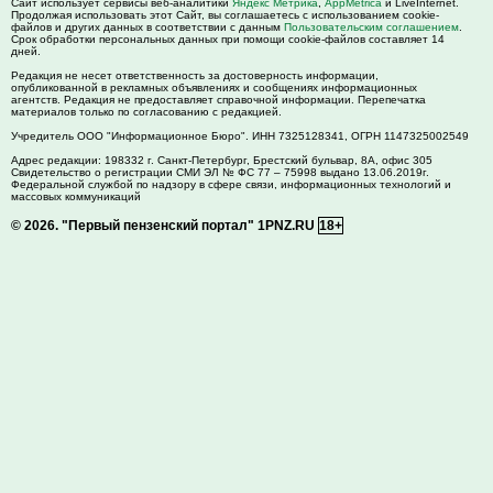
Сайт использует сервисы веб-аналитики
Яндекс Метрика
,
AppMetrica
и LiveInternet.
Продолжая использовать этот Сайт, вы соглашаетесь с использованием cookie-
файлов и других данных в соответствии с данным
Пользовательским соглашением
.
Срок обработки персональных данных при помощи cookie-файлов составляет 14
дней.
Редакция не несет ответственность за достоверность информации,
опубликованной в рекламных объявлениях и сообщениях информационных
агентств. Редакция не предоставляет справочной информации. Перепечатка
материалов только по согласованию с редакцией.
Учредитель ООО "Информационное Бюро". ИНН 7325128341, ОГРН 1147325002549
Адрес редакции:
198332
г. Санкт-Петербург,
Брестский бульвар, 8А, офис 305
Свидетельство о регистрации СМИ ЭЛ № ФС 77 – 75998 выдано 13.06.2019г.
Федеральной службой по надзору в сфере связи, информационных технологий и
массовых коммуникаций
© 2026.
"Первый пензенский портал" 1PNZ.RU
18+